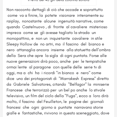
Non racconto dettagli di ciò che accade e soprattutto
come va a finire, la potete visionare interamente su
raiplay, nonostante alcune ingenuità narrative, come
quando Castelnuovo , di fronte al cavaliere misterioso
impreca come se gli avesse tagliato la strada un
monopattino, e non un inquietante cavaliere in stile
Sleepy Hollow de no artri, ma il fascino del bianco e
nero attanaglia ancora insieme alla statuetta dell'ombra
della Sera che apre la sigla di ogni puntata. Forse alle
nuove generazioni dirà poco, anche per le tempistiche
ormai lente al paragone con quelle delle serie tv di
oggi, ma a chi ha i ricordi "in bianco e nero" come
dice uno dei protagonisti di "Marrakesh Express" diretto
da Gabriele Salvatores, citando "Belfagor" la miniserie
Francese che terrorizzò per un bel po anche lo stivale
televisivo, un film del ciclo della "Fuga", ecco a loro dirà
molto, il fascino del Feuilleton, le pagine dei giornali
francesi che ogni giorno a puntate narravano storie
gialle e fantastiche, rivivono in questo sceneggiato, dove