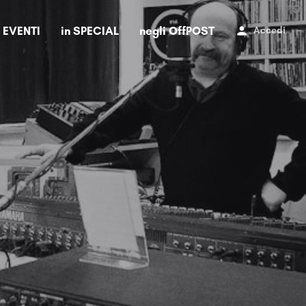
i EVENTI
in SPECIAL
negli OffPOST
Accedi