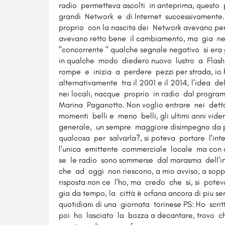
radio permetteva ascolti in anteprima, questo 
grandi Network e di Internet successivamente. 
proprio con la nascita dei Network avevano p
avevano retto bene il cambiamento, ma gia ne
"concorrente " qualche segnale negativo si era 
in qualche modo diedero nuovo lustro a Flash
rompe e inizia a perdere pezzi per strada, io 
alternativamente tra il 2001 e il 2014, l'idea d
nei locali, nacque proprio in radio dal prog
Marina Paganotto. Non voglio entrare nei dett
momenti belli e meno belli, gli ultimi anni vid
generale, un sempre maggiore disimpegno da p
qualcosa per salvarla?, si poteva portare l'inte
l'unica emittente commerciale locale ma con a
se le radio sono sommerse dal marasma dell'i
che ad oggi non riescono, a mio avviso, a sopp
risposta non ce l'ho, ma credo che si, si pote
gia da tempo, la città è orfana ancora di piu 
quotidiani di una giornata torinese PS: Ho scr
poi ho lasciato la bozza a decantare, trovo c