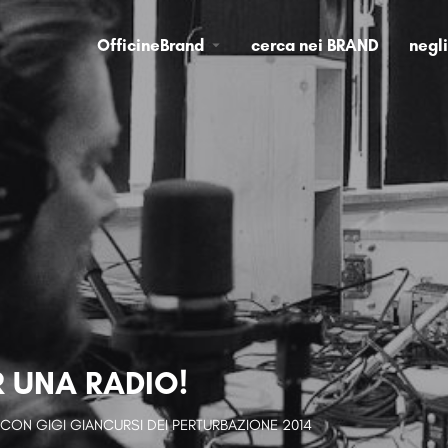
OfficineBrand
cerca nei BRAND
negl
 UNA RADIO!
 CON GIGI GIANCURSI DEI PERTURBAZIONE 2014