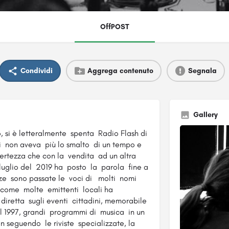
OffPOST
Condividi
Aggrega contenuto
Segnala
Gallery
 si è letteralmente spenta Radio Flash di
nni non aveva più lo smalto di un tempo e
ncertezza che con la vendita ad un altra
i luglio del 2019 ha posto la parola fine a
nze sono passate le voci di molti nomi
 come molte emittenti locali ha
 diretta sugli eventi cittadini, memorabile
el 1997, grandi programmi di musica in un
 seguendo le riviste specializzate, la