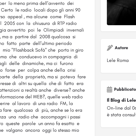
per lo meno prima dell'avvento dei
Certo le radio locali dopo gli anni 90
erso appeal , ma alcune come Flash
l 2005 con la chiusura di RTP radio
gia avvertito poi le Olimpiadi invernali
, ma a partire dal 2008 qualcosa si
ho fatto parte dell'ultimo periodo
Autore
el mio "Flashback Sofà" che porto in giro
ramma che conducevo in compagnia di
Lele Roma
agli delle dinamiche, ma ci furono
ero forse per colpa anche della crisi
arte della proprietà, ma si poteva fare
resse di altri su quella che di fatto era
Pubblicato
ttenzioni a realtà anche diverse? anche
nformazione del WEB?, quelle web radio
Il Blog di Le
erire al lavoro di una radio FM, la
On-line dal 
va fare qualcosa di più, anche se lo era
è stata consul
senza una radio che accompagni i passi
itto queste parole un anno fa esatto e
he valgano ancora oggi lo stesso mio