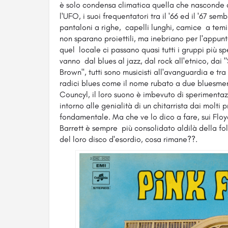
è solo condensa climatica quella che nasconde a
l'UFO, i suoi frequentatori tra il '66 ed il '67 sem
pantaloni a righe, capelli lunghi, camice a temi
non sparano proiettili, ma inebriano per l'appunto
quel locale ci passano quasi tutti i gruppi più 
vanno dal blues al jazz, dal rock all'etnico, dai
Brown", tutti sono musicisti all'avanguardia e t
radici blues come il nome rubato a due bluesme
Councyl, il loro suono è imbevuto di sperimentazio
intorno alle genialità di un chitarrista dai molt
fondamentale. Ma che ve lo dico a fare, sui Floyd s
Barrett è sempre più consolidato aldilà della fo
del loro disco d'esordio, cosa rimane??.