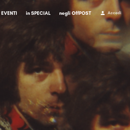
i EVENTI
in SPECIAL
negli OffPOST
Accedi