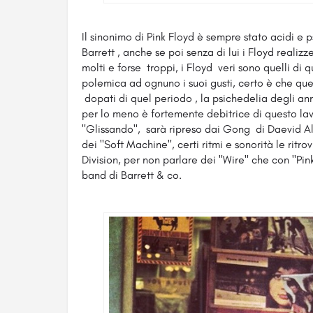
Il sinonimo di Pink Floyd è sempre stato acidi e p
Barrett , anche se poi senza di lui i Floyd realiz
molti e forse troppi, i Floyd veri sono quelli di 
polemica ad ognuno i suoi gusti, certo è che quest
dopati di quel periodo , la psichedelia degli ann
per lo meno è fortemente debitrice di questo lavoro
"Glissando", sarà ripreso dai Gong di Daevid Al
dei "Soft Machine", certi ritmi e sonorità le rit
Division, per non parlare dei "Wire" che con "Pin
band di Barrett & co.