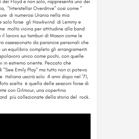
i dei Floyd e non solo, rappresenta uno dei
za, "Interstellar Overdrive" così come "
re di numerosi Urania nella mia
ome solo forse gli Hawkwind di Lemmy e
ne molto vicina per attitudine alla band
 il lavoro sui tamburi di Mason come le
ra ossessionato da paranoie personali che
e un equilibrio completo gli arrangiamenti
 capolavoro unico come pochi, con quelle
i in estremo oriente. Peccato che
 di "See Emily Play" ma tutto non ci poteva
e italiana uscirà solo 4 anni dopo nel '71,
 foto scelta è quella delle sessioni forse di
e con Gilmour, una copertina
and più collezionate della storia del rock.