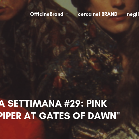
OfficineBrand
cerca nei BRAND
negl
A SETTIMANA #29: PINK
PIPER AT GATES OF DAWN"