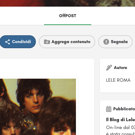
OffPOST
Condividi
Aggrega contenuto
Segnala
Autore
LELE ROMA
Pubblicato
Il Blog di Le
On-line dal 0
è stata consul