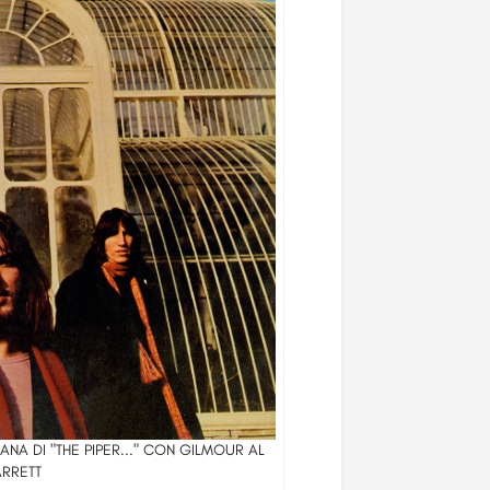
IANA DI "THE PIPER..." CON GILMOUR AL
ARRETT