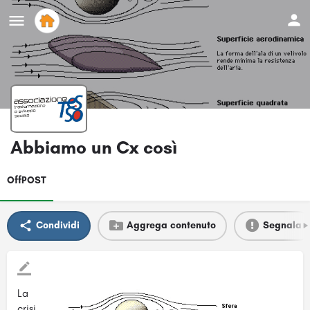
Abbiamo un Cx così
OffPOST
Condividi
Aggrega contenuto
Segnala
La
crisi,