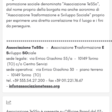
promozione sociale denominata "Associazione TeSSo",
dal nome proprio della borgata ma anche acronimo di
"Associazione Trasformazione e Sviluppo Sociale" proprio
per esprimere una diretta correlazione tra il luogo e i fini
da perseguire.
****************************************************
Associazione TeSSo
–
A
ssociazione
T
rasformazione
E
S
viluppo
SO
ciale
sede legale: via Errico Giachino 55/a - 10149 Torino
(TO) c/o Centro Servizi
sede operativa: via Errico Giachino 30 - piano terreno
- 10149 Torino (TO)
tel. +39 333.54.27.200 - fax +39 011.221.76.67
-
info@associazionetesso.org
Associazione TeSSo è presente su Officine Brand dal 07-