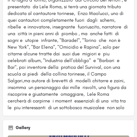
presentato da Lele Roma, si terrà una giornata tributo
dedicata al cantautore torinese, Enzo Maolucci, uno di
quei cantautori completamente fuori dagli schemi,
ribelle e innovatore, insegnante fuoriuscito, narratore di
una città in pieni anni di piombo , ma anche fatti di
sogni e utopie infrante, "Baradel", "Torino che non è
New York", "Bar Elena", "Omicidio e Rapina", solo per
citarne alcune trratte dai suoi due migiori e piu
celebrati album, "Industria dell'obbligo" e "Barbari e
Bar", poi inventore della pratica del Survival, con una
scuola ai piedi della collina torinese, il Campo
Salgari,ma autore di brevetti di modelli chitarre e zaini,
insomma un personaggio dai mille risvolti, una figura da
riscoprire e giustamente omaggiare, Lele Roma
cercherà di carpirne i moment essenziali di una vita tra
le piu interessanti di un sottobosco musicalee non solo
Gallery