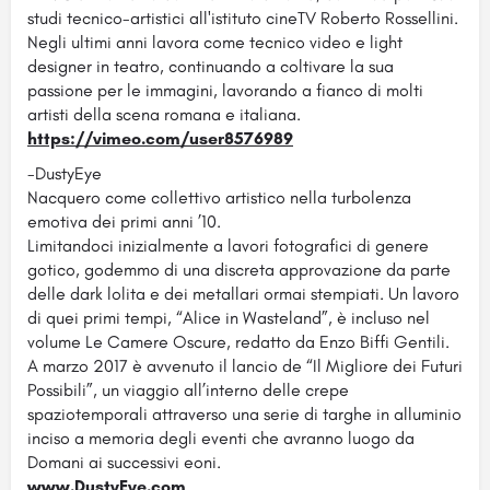
studi tecnico-artistici all'istituto cineTV Roberto Rossellini.
Negli ultimi anni lavora come tecnico video e light
designer in teatro, continuando a coltivare la sua
passione per le immagini, lavorando a fianco di molti
artisti della scena romana e italiana.
https://vimeo.com/user8576989
-DustyEye
Nacquero come collettivo artistico nella turbolenza
emotiva dei primi anni ’10.
Limitandoci inizialmente a lavori fotografici di genere
gotico, godemmo di una discreta approvazione da parte
delle dark lolita e dei metallari ormai stempiati. Un lavoro
di quei primi tempi, “Alice in Wasteland”, è incluso nel
volume Le Camere Oscure, redatto da Enzo Biffi Gentili.
A marzo 2017 è avvenuto il lancio de “Il Migliore dei Futuri
Possibili”, un viaggio all’interno delle crepe
spaziotemporali attraverso una serie di targhe in alluminio
inciso a memoria degli eventi che avranno luogo da
Domani ai successivi eoni.
www.DustyEye.com