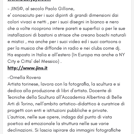
- JINS©, al secolo Paolo Gillone,
e' conosciuto per i suoi dipinti di grandi dimensioni dai
colori vivaci e netti , per i suoi disegni in bianco e nero
che a volte ricoprono intere pareti e superfici o per le sue
installazioni di bastoni a strisce che creano boschi naturali
e mistici , ma anche per i suoi video ed i suoi cartoons o
per la musica che diffonde in radio e nei clubs come dj.
Ha esposto in Italia e all'estero (In Europa ma anche a NY
City e Citta' del Messico) .
http://www.jins.it
-Ornella Rovera
Artista torinese, lavora con la fotograﬁa, la scultura e si
dedica alla produzione di libri d’artista. Docente di
Tecniche della Scultura all’Accademia Albertina di Belle
Arti di Torino, nell’ambito artistico-didattico è curatrice di
progetti con enti e istituzioni pubbliche e private.
L’autrice, nelle sue opere, indaga dal punto di vista
poetico ed emozionale la struttura nelle sue varie
declinazioni. Si lascia ispirare da immagini fotograﬁche