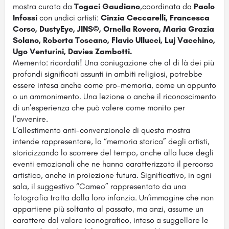
mostra curata da
Togaci Gaudiano
,coordinata da
Paolo
Infossi
con undici artisti:
Cinzia Ceccarelli, Francesca
Corso, DustyEye, JINS©, Ornella Rovera, Maria Grazia
Solano, Roberta Toscano, Flavio Ullucci, Luj Vacchino,
Ugo Venturini, Davies Zambotti.
Memento: ricordati! Una coniugazione che al di là dei più
profondi significati assunti in ambiti religiosi, potrebbe
essere intesa anche come pro-memoria, come un appunto
o un ammonimento. Una lezione o anche il riconoscimento
di un’esperienza che può valere come monito per
l’avvenire.
L’allestimento anti-convenzionale di questa mostra
intende rappresentare, la “memoria storica” degli artisti,
storicizzando lo scorrere del tempo, anche alla luce degli
eventi emozionali che ne hanno caratterizzato il percorso
artistico, anche in proiezione futura. Significativo, in ogni
sala, il suggestivo “Cameo” rappresentato da una
fotografia tratta dalla loro infanzia. Un’immagine che non
appartiene più soltanto al passato, ma anzi, assume un
carattere dal valore iconografico, inteso a suggellare le