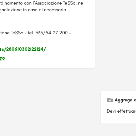
rdinamento con l’Associazione TeSSo, ne
egnalazione in caso di necessaria
azione TeSSo – tel. 333/54.27.200 –
s/280610302122124/
kZ9
Aggrega c
Devi effettuare