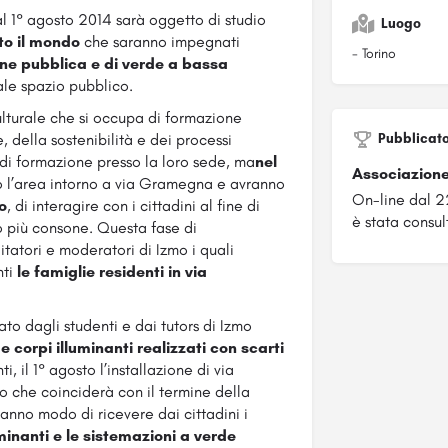
l 1° agosto 2014 sarà oggetto di studio
Luogo
tto il mondo
che saranno impegnati
- Torino
one pubblica e di verde a bassa
tale spazio pubblico.
lturale che si occupa di formazione
, della sostenibilità e dei processi
Pubblicat
 di formazione presso la loro sede, ma
nel
Associazion
no l’area intorno a via Gramegna e avranno
On-line dal 
o
, di interagire con i cittadini al fine di
è stata consult
to più consone. Questa fase di
tatori e moderatori di Izmo i quali
nti
le famiglie residenti in via
zato dagli studenti e dai tutors di Izmo
 e corpi illuminanti realizzati con scarti
ti, il 1° agosto l’installazione di via
 che coinciderà con il termine della
anno modo di ricevere dai cittadini i
uminanti e le sistemazioni a verde