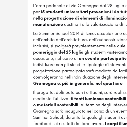
L’area pedonale di via Gramegna dal 28 luglio a
per
15 studenti universitari provenienti da tu
nella
progettazione di elementi di illuminazi
manutenzione
destinati alla valorizzazione di 
La Summer School 2014 di Izmo, associazione cu
nell’ambito dell’architettura, dell’autocostruzione
inclusivi, si svolgerà prevalentemente nelle aule
pomeriggio del 25 luglio
gli studenti visiteran
occasione, nel corso di
un evento partecipativ
individuare con gli stessi le tipologie d’interven
progettazione partecipata sarà mediata da facili
coinvolgeranno nell’individuazione degli interve
Gramegna e, più in generale, nel quartiere
.
Il progetto, delineato con i cittadini, sarà realiz
mediante l’utilizzo di
fonti luminose sostenibili
o materiali sostenibili
. Al termine degli interven
Gramegna sarà inaugurata nel corso di un evento
Summer School, durante la quale gli studenti avr
feedback sui risultati del loro lavoro.
I corpi ill