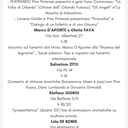
– TEATRANDO Pino Potenza presenta a gran furor Commosso: “La
follia di Orlando” (Ottave dall’ Orlando Furioso), “Gli Angeli” e“La
Nascita di Arlecchino.
– Loriana Goldin e Pino Potenza presentano “Pinocchio” e
“Dialogo di un folletto e di uno Gnomo”
Marco D’APONTE e Gloria FAVA
Via Acc. Albertina 27
h.18
Incontro sul fumetto dal titolo: Marco D’Aponte alla “Ricerca del
legname”_ Tunué edizioni. Topi e topastri nel fumetto
internazionale
Salvatore ZITO
Via Po 14
h.18
Concerto di chitarre acustiche (bossanova, blues e jazz) con Pino
Russo, Dario Lombardo e Giovanni Grimaldi.
Stefano GIORGI
Via Belfiore 5/H
h.18/20
“synaesthetica” (durata 20’) live di animazioni cromatiche su
scultura sonora.
Lele DE BONIS
Via Martinetto 4