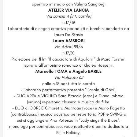
aperitivo in studio con Valeria Sangiorgi
ATELIER VIA LANCIA
Via Lancia 4 (int. cortile)
h.17/19
Laboratorio di disegno creativo per adulti e bambini condotto da
Laura De Stasio
Laura AMBROSI
Via Artisti 33/A
h.17,30
Proiezione del ﬁ lm “Il cacciatore di Aquiloni “ di Marc Forster,
ispirato all’omonimo romanzo di Khaled Hosseini.
Marcello TOMA e Angelo BARILE
Via Valprato 68
dalle h.18 per tutta la serata
– Laborario performativo presenta “L’asola di Govi”.
– DUO ARPA e VIOLINO Sara Braccia (arpa) e Diana Imbrea
(violino) repertorio classico e musica da ﬁ lm.
– DUO di CORDE Ombretta Mantoan (voce) e Mario Pagetto
(contrabbasso) musica acustica per repertorio POP e SWING a
cui si aggiungerà Pino Potenza in “Lady sings the Blues”,
monologo per contrabbasso, voce recitante e canto dedicato a
Billie Holiday.