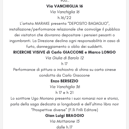
‘900..
Via VANCHIGLIA 16
Via Vanchiglia 16
h.16/22
L’artista MARAKE presenta “DEPOSITO BAGAGLIO”,
installazione/performance relazionale che coinvolge il pubblico
dei visitatori che dovranno depositare i pensieri pesanti o
ingombranti. La Direzione declina ogni responsabilità in caso di
furto, danneggiamento o oblio dei suddetti.
RICERCHE VISIVE di Carlo GIACCONE e Marco LONGO
Via Giulia di Barolo 12
h 17
Performance di pittura a inchiostro di china su carta cinese
condotta da Carlo Giaccone
Enzo BERSEZIO
Via Vanchiglia 36
h 17 e h 21
Lo scrittore Ugo Moriano presenta i suoi romanzi noir e storici,
parla della saga dedicata ai longobardi e dell’ultimo libro noir
“Prospettive diverse” (F.lli Frilli Editore)
Gian Luigi BRAGGIO
Via Mottarone 15
dalle h.17