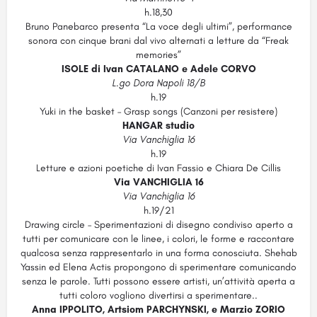
h.18,30
Bruno Panebarco presenta “La voce degli ultimi”, performance
sonora con cinque brani dal vivo alternati a letture da “Freak
memories”
ISOLE di Ivan CATALANO e Adele CORVO
L.go Dora Napoli 18/B
h.19
Yuki in the basket – Grasp songs (Canzoni per resistere)
HANGAR studio
Via Vanchiglia 16
h.19
Letture e azioni poetiche di Ivan Fassio e Chiara De Cillis
Via VANCHIGLIA 16
Via Vanchiglia 16
h.19/21
Drawing circle – Sperimentazioni di disegno condiviso aperto a
tutti per comunicare con le linee, i colori, le forme e raccontare
qualcosa senza rappresentarlo in una forma conosciuta. Shehab
Yassin ed Elena Actis propongono di sperimentare comunicando
senza le parole. Tutti possono essere artisti, un’attività aperta a
tutti coloro vogliono divertirsi a sperimentare..
Anna IPPOLITO, Artsiom PARCHYNSKI, e Marzio ZORIO