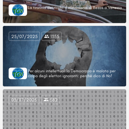
La tirannia dei ricchi: il matrimonio di Bezos a Venezia
25/07/2025
1355
Per alcuni intellettuali la Democrazia è malata per
colpa degli elettori ignoranti: perché dico di No!
03/07/2025
582