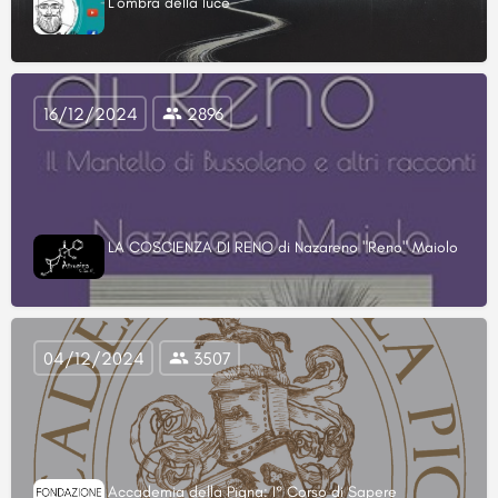
L'ombra della luce
16/12/2024
2896
LA COSCIENZA DI RENO di Nazareno "Reno" Maiolo
04/12/2024
3507
Accademia della Pigna: I° Corso di Sapere