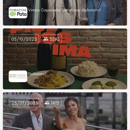
Vinicio Capossela: 'patafisico diplomato!
05/10/2025
3293
Piolissima!
25/07/2025
1415