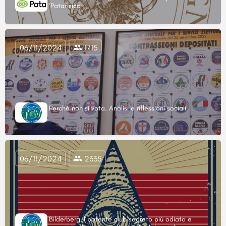
‘Patafisico
06/11/2024
1715
Perchè non si vota. Analisi e riflessioni sociali
06/11/2024
2335
Bilderberg il potente club segreto più odiato e