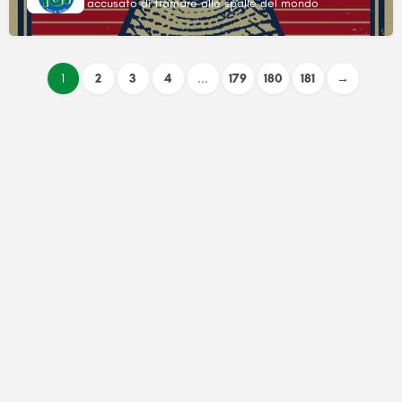
accusato di tramare alle spalle del mondo
1
2
3
4
...
179
180
181
→