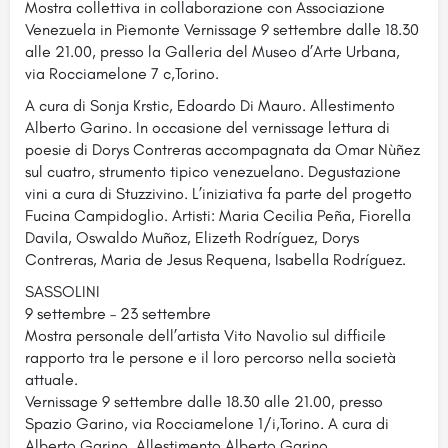
Mostra collettiva in collaborazione con Associazione
Venezuela in Piemonte Vernissage 9 settembre dalle 18.30
alle 21.00, presso la Galleria del Museo d’Arte Urbana,
via Rocciamelone 7 c,Torino.
A cura di Sonja Krstic, Edoardo Di Mauro. Allestimento
Alberto Garino. In occasione del vernissage lettura di
poesie di Dorys Contreras accompagnata da Omar Nùñez
sul cuatro, strumento tipico venezuelano. Degustazione
vini a cura di Stuzzivino. L’iniziativa fa parte del progetto
Fucina Campidoglio. Artisti: Maria Cecilia Peña, Fiorella
Davila, Oswaldo Muñoz, Elizeth Rodríguez, Dorys
Contreras, Maria de Jesus Requena, Isabella Rodríguez.
SASSOLINI
9 settembre – 23 settembre
Mostra personale dell’artista Vito Navolio sul difficile
rapporto tra le persone e il loro percorso nella società
attuale.
Vernissage 9 settembre dalle 18.30 alle 21.00, presso
Spazio Garino, via Rocciamelone 1/i,Torino. A cura di
Alberto Garino. Allestimento Alberto Garino.