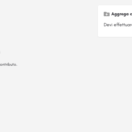
Aggrega c
Devi effettuare
ontributo.
Pagina ospitata su
officinebrand