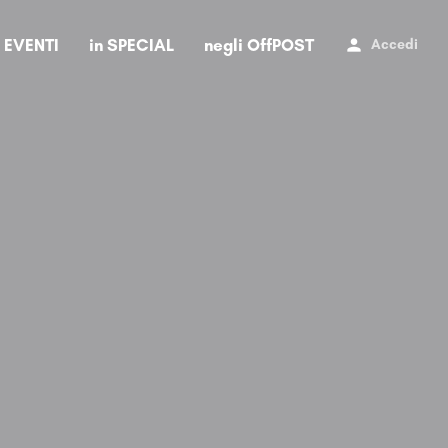
i EVENTI
in SPECIAL
negli OffPOST
Accedi