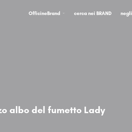
OfficineBrand
cerca nei BRAND
negl
rzo albo del fumetto Lady