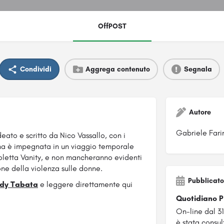
OffPOST
Condividi
Aggrega contenuto
Segnala
Autore
Gabriele Fari
deato e scritto da Nico Vassallo, con i
ina è impegnata in un viaggio temporale
oletta
Vanity, e non mancheranno evidenti
one della violenza sulle donne.
Pubblicato
ady Tabata
e leggere direttamente qui
Quotidiano 
On-line dal 3
è stata consul