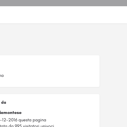
na
 da
Piemontese
1-12-2016 questa pagina
tata da 995 visitatori univoci.