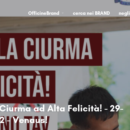
OfficineBrand
cerca nei BRAND
negl
 Ciurma ad Alta Felicità! - 29-
22 - Venaus!