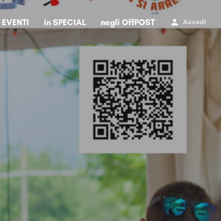
i EVENTI
in SPECIAL
negli OffPOST
Accedi