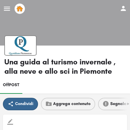
Una guida al turismo invernale ,
alla neve e allo sci in Piemonte
OffPOST
Condividi
Aggrega contenuto
Segnala