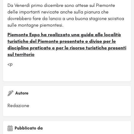
Da Venerdì primo dicembre sono attese sul Piemonte
delle importanti nevicate anche sulla pianura che
dovrebbero fare da lancio a una buona stagione sciistica
sulle montagne piemontesi.
Piemonte Expo ha realizzato una guida alle località
turistiche del Piemonte presentate e divise per le
discipline praticate e per le risorse turistiche presenti
sul territorio
<p
Autore
Redazione
Pubblicato da