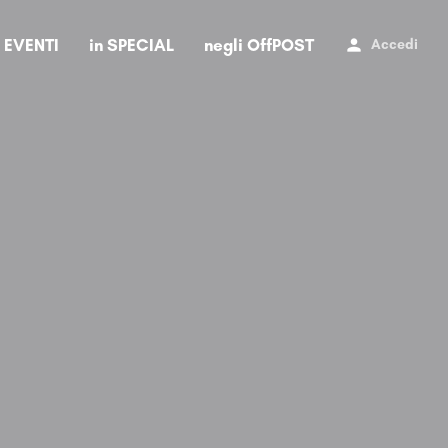
i EVENTI
in SPECIAL
negli OffPOST
Accedi