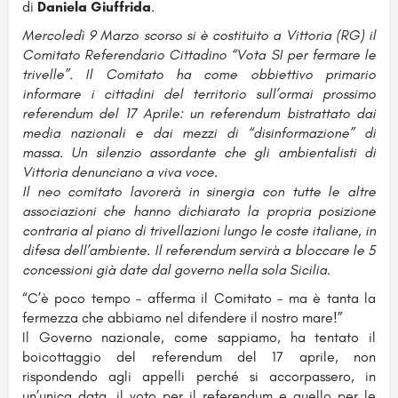
di
Daniela Giuffrida
.
Mercoledì 9 Marzo scorso si è costituito a Vittoria (RG) il
Comitato Referendario Cittadino “Vota SI per fermare le
trivelle”. Il Comitato ha come obbiettivo primario
informare i cittadini del territorio sull’ormai prossimo
referendum del 17 Aprile: un referendum bistrattato dai
media nazionali e dai mezzi di “disinformazione” di
massa.
Un silenzio assordante che gli ambientalisti di
Vittoria denunciano a viva voce.
Il neo comitato lavorerà in sinergia con tutte le altre
associazioni che hanno dichiarato la propria posizione
contraria al piano di trivellazioni lungo le coste italiane, in
difesa dell’ambiente. Il referendum servirà a bloccare le 5
concessioni già date dal governo nella sola Sicilia.
“C’è poco tempo – afferma il Comitato – ma è tanta la
fermezza che abbiamo nel difendere il nostro mare!”
Il Governo nazionale, come sappiamo, ha tentato il
boicottaggio del referendum del 17 aprile, non
rispondendo agli appelli perché si accorpassero, in
un’unica data, il voto per il referendum e quello per le