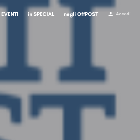
i EVENTI
in SPECIAL
negli OffPOST
Accedi