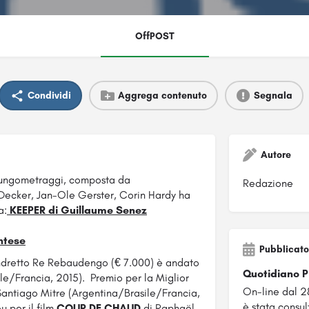
OffPOST
Condividi
Aggrega contenuto
Segnala
Autore
 Lungometraggi, composta da
Redazione
Decker, Jan-Ole Gerster, Corin Hardy ha
a:
KEEPER di Guillaume Senez
ntese
Pubblicato
andretto Re Rebaudengo (€ 7.000) è andato
Quotidiano 
le/Francia, 2015). Premio per la Miglior
On-line dal 2
 Santiago Mitre (Argentina/Brasile/Francia,
è stata consul
u per il film
COUP DE CHAUD
di Raphaël