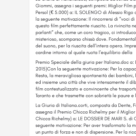
Giommi, assegna i seguenti premi: Miglior Film p
Persol (€ 5.000) a: IL SOLENGO di Alessio Rigo 
la seguente motivazione: Il rincorrersi di ”voci di
questo film perfettamente riuscito. La rivincita 
parlanti” che, come un coro tragico, ci introduco
misterioso, scomparso chissà dove. Fondamentale
del suono, per la riuscita dell’intera opera. Impre
cardine intorno al quale ruota l’equilibrio della
Premio Speciale della giuria per Italiana.doc a: 
2015)Con la seguente motivazione: Per la capacit
Resta, la meravigliosa spontaneità dei bambini, l
ed insieme una città che vive intensamente il dib
film contestualizzato e convincente che trasporta
Taranto e che trasmette con sobrietà le paure e 
La Giuria di Italiana.corti, composta da Dente, F
assegna il Premio Chicca Richelmy per il Miglior
Chicca Richelmy) a: LE DOSSIER DE MARI S. di O
seguente motivazione: Per aver trasformato la mo
un punto di forza e non di dispersione. Per la ric