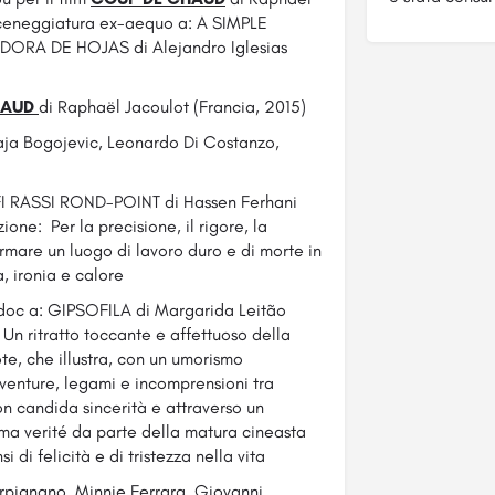
 sceneggiatura ex-aequo a: A SIMPLE
ORA DE HOJAS di Alejandro Iglesias
HAUD
di Raphaël Jacoulot (Francia, 2015)
aja Bogojevic, Leonardo Di Costanzo,
: FI RASSI ROND-POINT di Hassen Ferhani
ne: Per la precisione, il rigore, la
rmare un luogo di lavoro duro e di morte in
, ironia e calore
.doc a: GIPSOFILA di Margarida Leitão
Un ritratto toccante e affettuoso della
te, che illustra, con un umorismo
vventure, legami e incomprensioni tra
on candida sincerità e attraverso un
ma verité da parte della matura cineasta
di felicità e di tristezza nella vita
rpignano, Minnie Ferrara, Giovanni