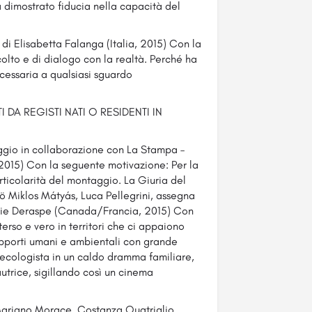
ha dimostrato fiducia nella capacità del
i Elisabetta Falanga (Italia, 2015) Con la
olto e di dialogo con la realtà. Perché ha
ecessaria a qualsiasi sguardo
DA REGISTI NATI O RESIDENTI IN
aggio in collaborazione con La Stampa –
 2015) Con la seguente motivazione: Per la
rticolarità del montaggio. La Giuria del
 Miklos Mátyás, Luca Pellegrini, assegna
ophie Deraspe (Canada/Francia, 2015) Con
erso e vero in territori che ci appaiono
apporti umani e ambientali con grande
ecologista in un caldo dramma familiare,
utrice, sigillando così un cinema
 Mariano Morace, Costanza Quatriglio