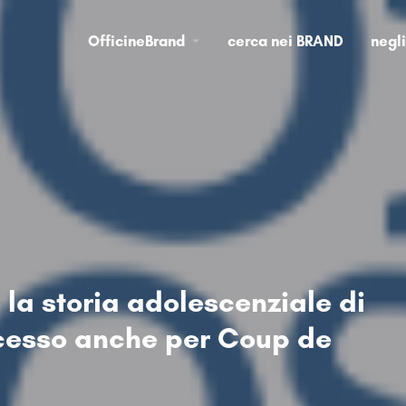
OfficineBrand
cerca nei BRAND
negl
 la storia adolescenziale di
cesso anche per Coup de