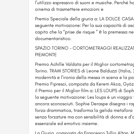
l’utilizzo espressivo di suoni e musiche. Perché 
cinema di trasmettere emozioni e
Premio Speciale della giuria a: LA DOLCE CASA d
seguente motivazione: Per la sua capacità di asc
capito che la “prise de risque ” ė la premessa n
documentaristico.
SPAZIO TORINO – CORTOMETRAGGI REALIZZATI 
PIEMONTE
Premio Achille Valdata per il Miglior cortometr
Torino. TRAM STORIES di Leone Balduzzi (Italia,
modernità e l’ironia della messa in scena e la pa
Premio Fipresci, composta da Kerem Akca, Gyözö
il Premio per il Miglior film a: LES LOUPS di S
la seguente motivazione: Les loups è un viaggio t
ancora sconosciuti. Sophie Deraspe disegna i r
forza drammatica, trasforma la gelida metafora 
senza forzature ma con sensibilità di donna e d’a
essenziale ed emotivo insieme.
La Giuria, composta da Francesco Tullio Altan,