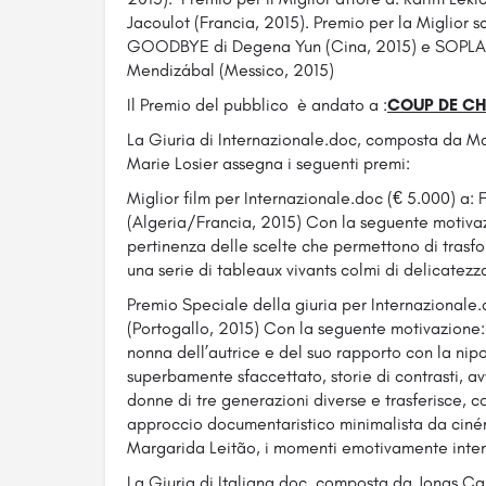
Jacoulot (Francia, 2015). Premio per la Miglior
GOODBYE di Degena Yun (Cina, 2015) e SOPLAD
Mendizábal (Messico, 2015)
Il Premio del pubblico è andato a :
COUP DE C
La Giuria di Internazionale.doc, composta da M
Marie Losier assegna i seguenti premi:
Miglior film per Internazionale.doc (€ 5.000) a
(Algeria/Francia, 2015) Con la seguente motivazio
pertinenza delle scelte che permettono di trasfo
una serie di tableaux vivants colmi di delicatezza
Premio Speciale della giuria per Internazionale
(Portogallo, 2015) Con la seguente motivazione: 
nonna dell’autrice e del suo rapporto con la nipo
superbamente sfaccettato, storie di contrasti, a
donne di tre generazioni diverse e trasferisce, c
approccio documentaristico minimalista da ciné
Margarida Leitão, i momenti emotivamente intensi 
La Giuria di Italiana.doc, composta da Jonas Ca