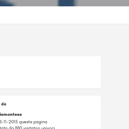
 da
Piemontese
8-11-2015 questa pagina
tata da 880 visitatori univoci.