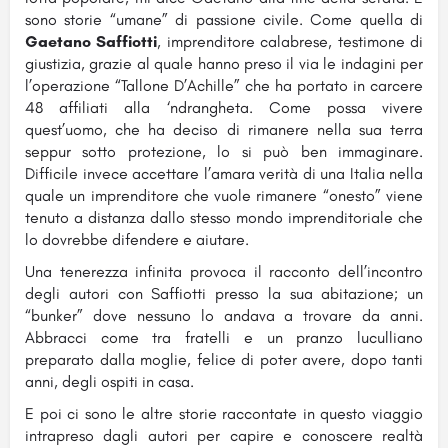
sono storie “umane” di passione civile. Come quella di
Gaetano Saffiotti
, imprenditore calabrese, testimone di
giustizia, grazie al quale hanno preso il via le indagini per
l’operazione “Tallone D’Achille” che ha portato in carcere
48 affiliati alla ‘ndrangheta. Come possa vivere
quest’uomo, che ha deciso di rimanere nella sua terra
seppur sotto protezione, lo si può ben immaginare.
Difficile invece accettare l’amara verità di una Italia nella
quale un imprenditore che vuole rimanere “onesto” viene
tenuto a distanza dallo stesso mondo imprenditoriale che
lo dovrebbe difendere e aiutare.
Una tenerezza infinita provoca il racconto dell’incontro
degli autori con Saffiotti presso la sua abitazione; un
“bunker” dove nessuno lo andava a trovare da anni.
Abbracci come tra fratelli e un pranzo luculliano
preparato dalla moglie, felice di poter avere, dopo tanti
anni, degli ospiti in casa.
E poi ci sono le altre storie raccontate in questo viaggio
intrapreso dagli autori per capire e conoscere realtà