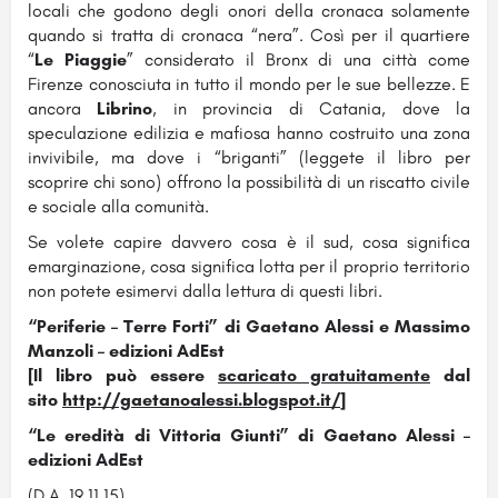
locali che godono degli onori della cronaca solamente
quando si tratta di cronaca “nera”. Così per il quartiere
“
Le Piaggie
” considerato il Bronx di una città come
Firenze conosciuta in tutto il mondo per le sue bellezze. E
ancora
Librino
, in provincia di Catania, dove la
speculazione edilizia e mafiosa hanno costruito una zona
invivibile, ma dove i “briganti” (leggete il libro per
scoprire chi sono) offrono la possibilità di un riscatto civile
e sociale alla comunità.
Se volete capire davvero cosa è il sud, cosa significa
emarginazione, cosa significa lotta per il proprio territorio
non potete esimervi dalla lettura di questi libri.
“Periferie – Terre Forti” di Gaetano Alessi e Massimo
Manzoli – edizioni AdEst
[Il libro può essere
scaricato gratuitamente
dal
sito
http://gaetanoalessi.blogspot.it/
]
“Le eredità di Vittoria Giunti” di Gaetano Alessi –
edizioni AdEst
(D.A. 19.11.15)