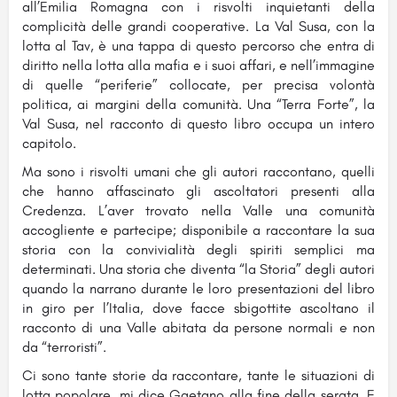
all’Emilia Romagna con i risvolti inquietanti della
complicità delle grandi cooperative. La Val Susa, con la
lotta al Tav, è una tappa di questo percorso che entra di
diritto nella lotta alla mafia e i suoi affari, e nell’immagine
di quelle “periferie” collocate, per precisa volontà
politica, ai margini della comunità. Una “Terra Forte”, la
Val Susa, nel racconto di questo libro occupa un intero
capitolo.
Ma sono i risvolti umani che gli autori raccontano, quelli
che hanno affascinato gli ascoltatori presenti alla
Credenza. L’aver trovato nella Valle una comunità
accogliente e partecipe; disponibile a raccontare la sua
storia con la convivialità degli spiriti semplici ma
determinati. Una storia che diventa “la Storia” degli autori
quando la narrano durante le loro presentazioni del libro
in giro per l’Italia, dove facce sbigottite ascoltano il
racconto di una Valle abitata da persone normali e non
da “terroristi”.
Ci sono tante storie da raccontare, tante le situazioni di
lotta popolare, mi dice Gaetano alla fine della serata. E