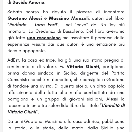
di
Davide Amerio
.
Sabato scorso ho riavuto il piacere di incontrare
Gaetano Alessi
e
Massimo Manzoli
, autori del libro
“
Periferie – Terre Forti
“, nel “covo” dei No Tav più
rinomato: La Credenza di Bussoleno. Del libro avevamo
già fatto
una recensione
ma ascoltare il percorso delle
esperienze vissute dai due autori è una emozione più
ricca e appagante.
AdEst, la casa editrice, ha già una sua storia pregna di
sentimento e di valore. Fu
Vittoria Giunti
, partigiana,
prima donna sindaco in Sicilia, dirigente del Partito
Comunista nonché matematica, che consigliò a Gaetano
di fondare una rivista. Di questa storia, un altro capitolo
affascinante della lotta alle mafie combattuta da una
partigiana e un gruppo di giovani siciliani, Alessi la
racconta in un altro splendido libro dal titolo “
L’eredità di
Vittoria Giunti
“.
Da anni Gaetano, Massimo e la casa editrice, pubblicano
la storia, o le storie, della mafia; dalla Sicilia sino