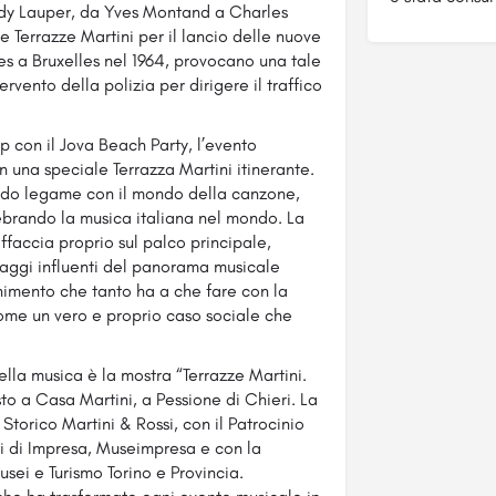
ndy Lauper, da Yves Montand a Charles
 Terrazze Martini per il lancio delle nuove
es a Bruxelles nel 1964, provocano una tale
rvento della polizia per dirigere il traffico
ip con il Jova Beach Party, l’evento
n una speciale Terrazza Martini itinerante.
ondo legame con il mondo della canzone,
brando la musica italiana nel mondo. La
affaccia proprio sul palco principale,
onaggi influenti del panorama musicale
nimento che tanto ha a che fare con la
ome un vero e proprio caso sociale che
ella musica è la mostra “Terrazze Martini.
to a Casa Martini, a Pessione di Chieri. La
torico Martini & Rossi, con il Patrocinio
ti di Impresa, Museimpresa e con la
ei e Turismo Torino e Provincia.