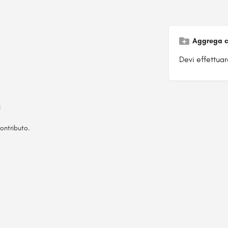
Aggrega c
Devi effettuare
ontributo.
Pagina ospitata su
officinebrand