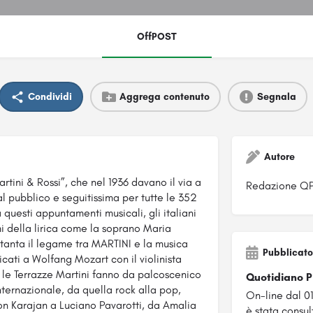
OffPOST
Condividi
Aggrega contenuto
Segnala
Autore
rtini & Rossi”, che nel 1936 davano il via a
Redazione Q
al pubblico e seguitissima per tutte le 352
 questi appuntamenti musicali, gli italiani
i della lirica come la soprano Maria
ttanta il legame tra MARTINI e la musica
Pubblicato
icati a Wolfang Mozart con il violinista
, le Terrazze Martini fanno da palcoscenico
Quotidiano 
nternazionale, da quella rock alla pop,
On-line dal 0
on Karajan a Luciano Pavarotti, da Amalia
è stata consul