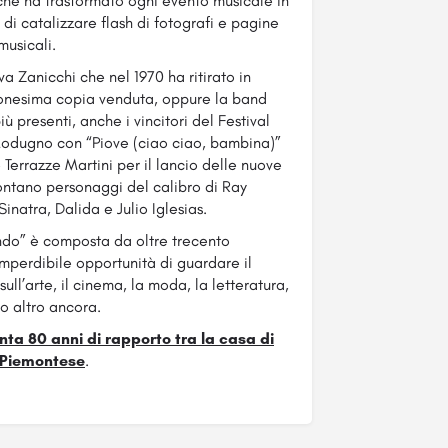
 che ha trasformato ogni evento musicale in
 catalizzare flash di fotografi e pagine
musicali.
Iva Zanicchi che nel 1970 ha ritirato in
lionesima copia venduta, oppure la band
iù presenti, anche i vincitori del Festival
Modugno con “Piove (ciao ciao, bambina)”
 Terrazze Martini per il lancio delle nuove
 contano personaggi del calibro di Ray
natra, Dalida e Julio Iglesias.
ndo” è composta da oltre trecento
imperdibile opportunità di guardare il
ll’arte, il cinema, la moda, la letteratura,
to altro ancora.
ta 80 anni di rapporto tra la casa di
 Piemontese
.