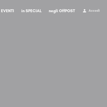
i EVENTI
in SPECIAL
negli OffPOST
Accedi