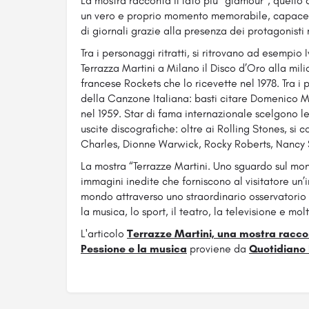
La mostra racconta il lato più “glamour”, quello
un vero e proprio momento memorabile, capace di
di giornali grazie alla presenza dei protagonisti 
Tra i personaggi ritratti, si ritrovano ad esempio 
Terrazza Martini a Milano il Disco d’Oro alla mi
francese Rockets che lo ricevette nel 1978. Tra i p
della Canzone Italiana: basti citare Domenico 
nel 1959. Star di fama internazionale scelgono le
uscite discografiche: oltre ai Rolling Stones, si
Charles, Dionne Warwick, Rocky Roberts, Nancy Si
La mostra “Terrazze Martini. Uno sguardo sul mo
immagini inedite che forniscono al visitatore un’
mondo attraverso uno straordinario osservatorio su
la musica, lo sport, il teatro, la televisione e mol
L'articolo
Terrazze Martini, una mostra raccon
Pessione e la musica
proviene da
Quotidiano