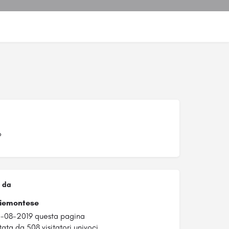
P
 da
Piemontese
1-08-2019 questa pagina
tata da 508 visitatori univoci.