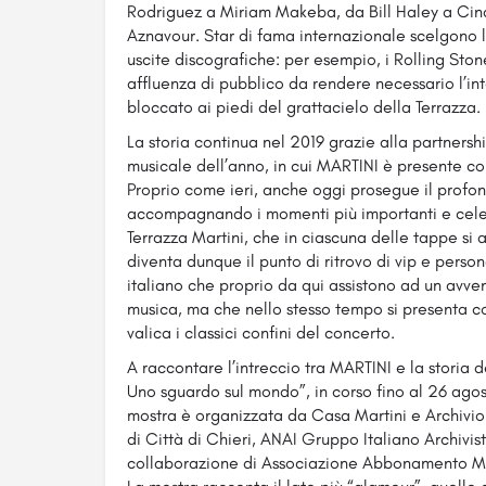
Rodriguez a Miriam Makeba, da Bill Haley a Ci
Aznavour. Star di fama internazionale scelgono le
uscite discografiche: per esempio, i Rolling Ston
affluenza di pubblico da rendere necessario l’inte
bloccato ai piedi del grattacielo della Terrazza.
La storia continua nel 2019 grazie alla partnersh
musicale dell’anno, in cui MARTINI è presente co
Proprio come ieri, anche oggi prosegue il prof
accompagnando i momenti più importanti e cele
Terrazza Martini, che in ciascuna delle tappe si 
diventa dunque il punto di ritrovo di vip e pers
italiano che proprio da qui assistono ad un avve
musica, ma che nello stesso tempo si presenta c
valica i classici confini del concerto.
A raccontare l’intreccio tra MARTINI e la storia d
Uno sguardo sul mondo”, in corso fino al 26 agos
mostra è organizzata da Casa Martini e Archivio S
di Città di Chieri, ANAI Gruppo Italiano Archivis
collaborazione di Associazione Abbonamento Mus