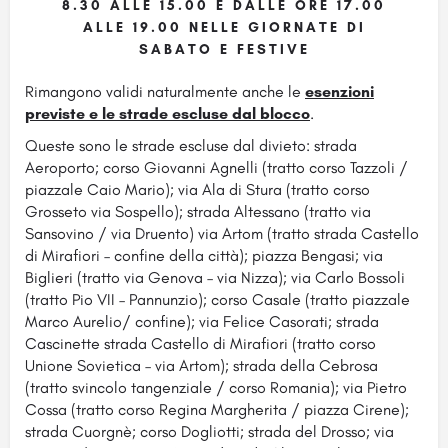
8.30 ALLE 15.00 E DALLE ORE 17.00
ALLE 19.00 NELLE GIORNATE DI
SABATO E FESTIVE
Rimangono validi naturalmente anche le
esenzioni
previste e le strade escluse dal blocco
.
Queste sono le strade escluse dal divieto: strada
Aeroporto; corso Giovanni Agnelli (tratto corso Tazzoli /
piazzale Caio Mario); via Ala di Stura (tratto corso
Grosseto via Sospello); strada Altessano (tratto via
Sansovino / via Druento) via Artom (tratto strada Castello
di Mirafiori – confine della città); piazza Bengasi; via
Biglieri (tratto via Genova – via Nizza); via Carlo Bossoli
(tratto Pio VII – Pannunzio); corso Casale (tratto piazzale
Marco Aurelio/ confine); via Felice Casorati; strada
Cascinette strada Castello di Mirafiori (tratto corso
Unione Sovietica – via Artom); strada della Cebrosa
(tratto svincolo tangenziale / corso Romania); via Pietro
Cossa (tratto corso Regina Margherita / piazza Cirene);
strada Cuorgnè; corso Dogliotti; strada del Drosso; via