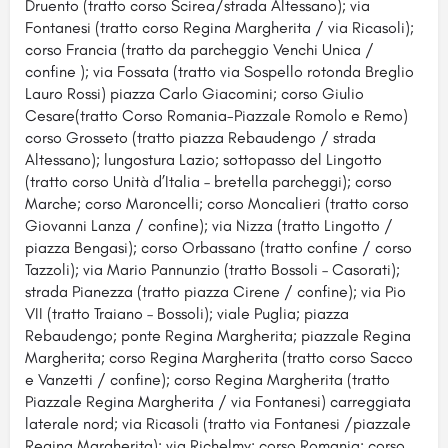
Druento (tratto corso Scirea/strada Altessano); via
Fontanesi (tratto corso Regina Margherita / via Ricasoli);
corso Francia (tratto da parcheggio Venchi Unica /
confine ); via Fossata (tratto via Sospello rotonda Breglio
Lauro Rossi) piazza Carlo Giacomini; corso Giulio
Cesare(tratto Corso Romania-Piazzale Romolo e Remo)
corso Grosseto (tratto piazza Rebaudengo / strada
Altessano); lungostura Lazio; sottopasso del Lingotto
(tratto corso Unità d’Italia – bretella parcheggi); corso
Marche; corso Maroncelli; corso Moncalieri (tratto corso
Giovanni Lanza / confine); via Nizza (tratto Lingotto /
piazza Bengasi); corso Orbassano (tratto confine / corso
Tazzoli); via Mario Pannunzio (tratto Bossoli – Casorati);
strada Pianezza (tratto piazza Cirene / confine); via Pio
VII (tratto Traiano – Bossoli); viale Puglia; piazza
Rebaudengo; ponte Regina Margherita; piazzale Regina
Margherita; corso Regina Margherita (tratto corso Sacco
e Vanzetti / confine); corso Regina Margherita (tratto
Piazzale Regina Margherita / via Fontanesi) carreggiata
laterale nord; via Ricasoli (tratto via Fontanesi /piazzale
Regina Margherita); via Richelmy; corso Romania; corso