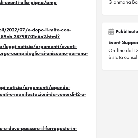
Gianmaria Ba
di-eventi-alla-pigna/amp
li/2022/07/e-dopo-il-mito-con-
Pubblicato
5-89cb-28798701e6a2.html?
Event Suppo
/leggi-notizia/argomenti/eventi-
On-line dal 
borgo-campidoglio-si-uniscono-per-una-
è stata consul
ggi-notizia/argomenti/agenda-
enti-e-manifestazioni-da-venerdi-12-a-
-e-dove-passare-il-ferragosto-in-