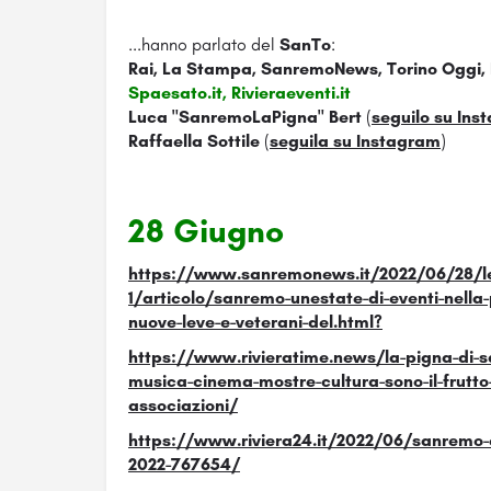
...hanno parlato del
SanTo
:
Rai, La Stampa, SanremoNews, Torino Oggi, R
Spaesato.it, Rivieraeventi.it
Luca "SanremoLaPigna" Bert
(
seguilo su Ins
Raffaella Sottile
(
seguila su Instagram
)
28 Giugno
https://www.sanremonews.it/2022/06/28/le
1/articolo/sanremo-unestate-di-eventi-nella
nuove-leve-e-veterani-del.html?
https://www.rivieratime.news/la-pigna-di-s
musica-cinema-mostre-cultura-sono-il-frutto-
associazioni/
https://www.riviera24.it/2022/06/sanremo-ec
2022-767654/