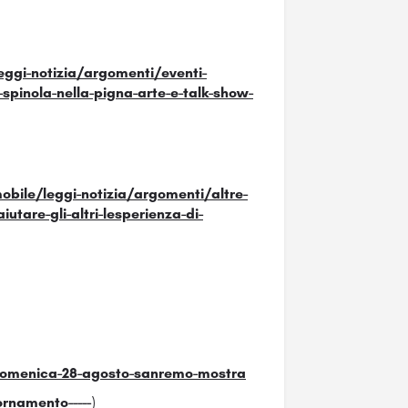
ggi-notizia/argomenti/eventi-
spinola-nella-pigna-arte-e-talk-show-
ile/leggi-notizia/argomenti/altre-
utare-gli-altri-lesperienza-di-
1-domenica-28-agosto-sanremo-mostra
iornamento-----
)