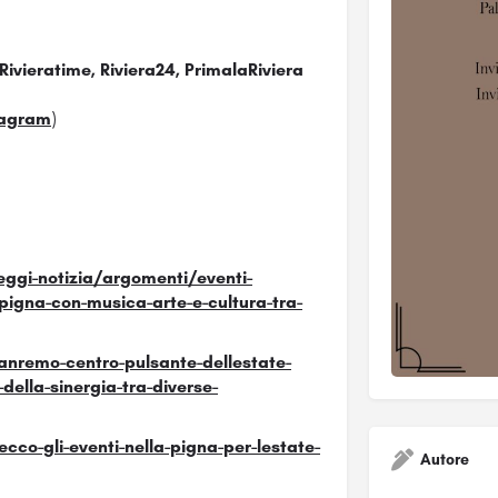
ivieratime, Riviera24, PrimalaRiviera
tagram
)
ggi-notizia/argomenti/eventi-
-pigna-con-musica-arte-e-cultura-tra-
anremo-centro-pulsante-dellestate-
della-sinergia-tra-diverse-
co-gli-eventi-nella-pigna-per-lestate-
Autore