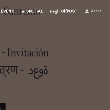
i EVENTI
in SPECIAL
negli OffPOST
Accedi