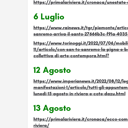
https://primalariviera.it/cronaca/unestate-
6 Luglio
https://www.rainews.it/tgr/piemonte/artico
sanremo-arriva-il-santo-27666b3c-f91a-403
https://www.torinoggi.it/2022/07/06/mobile
11/articolo/con-san-to-sanremo-la-pigna-e-
collettiva-di-arte-contempora.html?
12 Agosto
https://www.imperianews.it/2022/08/12/le
manifestazioni-1/articolo/tutti-gli-appuntam
lunedi-15-agosto-in-riviera-e-cote-dazu.html
13 Agosto
https://primalariviera.it/cronaca/ecco-come
riviera/