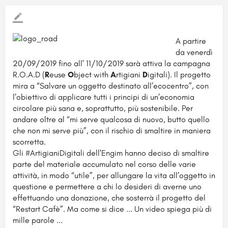
A partire
da venerdì
20/09/2019 fino all' 11/10/2019 sarà attiva la campagna
R.O.A.D (
R
euse
O
bject with
A
rtigiani
D
igitali). Il progetto
mira a “Salvare un oggetto destinato all’ecocentro”, con
l’obiettivo di applicare tutti i principi di un’economia
circolare più sana e, soprattutto, più sostenibile. Per
andare oltre al “mi serve qualcosa di nuovo, butto quello
che non mi serve più”, con il rischio di smaltire in maniera
scorretta.
Gli #ArtigianiDigitali dell'Engim hanno deciso di smaltire
parte del materiale accumulato nel corso delle varie
attività, in modo “utile”, per allungare la vita all’oggetto in
questione e permettere a chi lo desideri di averne uno
effettuando una donazione, che sosterrà il progetto del
“Restart Cafè”. Ma come si dice ... Un video spiega più di
mille parole ...