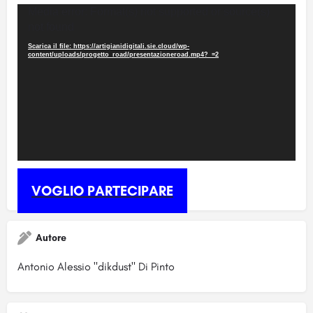
Video
Media error: Format(s) not supported or source(s)
Player
not found
Scarica il file: https://artigianidigitali.sie.cloud/wp-
content/uploads/progetto_road/presentazioneroad.mp4?_=2
VOGLIO PARTECIPARE
Autore
Antonio Alessio "dikdust" Di Pinto