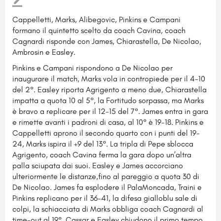
Cappelletti, Marks, Alibegovic, Pinkins e Campani
formano il quintetto scelto da coach Cavina, coach
Cagnardi risponde con James, Chiarastella, De Nicolao,
Ambrosin e Easley.
Pinkins e Campani rispondono a De Nicolao per
inaugurare il match, Marks vola in contropiede per il 4-10
del 2°. Easley riporta Agrigento a meno due, Chiarastella
impatta a quota 10 al 5°, la Fortitudo sorpassa, ma Marks
è bravo a replicare per il 12-15 del 7°. James entra in gara
e rimette avanti i padroni di casa, al 10° è 19-18. Pinkins e
Cappelletti aprono il secondo quarto con i punti del 19-
24, Marks ispira il +9 del 13°. La tripla di Pepe sblocca
Agrigento, coach Cavina ferma la gara dopo un’altra
palla sciupata dai suoi. Easley e James accorciano
ulteriormente le distanze,fino al pareggio a quota 30 di
De Nicolao. James fa esplodere il PalaMoncada, Traini e
Pinkins replicano per il 36-41, la difesa gialloblu sale di
colpi, la schiacciata di Marks obbliga coach Cagnardi al
time-out al 19°. Cassar e Easley chiudono il primo tempo