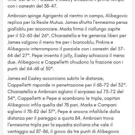
con i canestri del 38-47.
Ambrosin spinge Agrigento al rientro in campo, Alibegovic
replica per la Reale Mutua. James sfrutta l’ennesima persa
gialloblu per accorciare. Marks firma il riallungo ospite
per il 52-60 del 26°. Chiarastella e tre generosi liberi per
James valgono il meno tre per i biancoblu, Pinkins e
Alibegovic interrompono il parziale con i canestri del 57-
64 del 27°. Pepe inventa il jolly, Easley schiaccia il meno
due. Alibegovic e Cappelletti chiudono la frazione con i
punti del 64-68 al 30°.
James ed Easley accorciano subito le distanze,
Cappelletti risponde in penetrazione per il 68-72 del 32°.
Chiarastella e Ambrosin siglano il sorpasso sul 73-72 del
34°, Cappelletti e Pepe si scambiano le triple, capitan
Alibegovic infila quella del 78 pari. Marks e Campani
siglano il 78-82 del 37°, Pepe è ancora infallibile dalla
distanza per il pareggio a quota 84. Ambrosin trova
l’ennesima tripla per la squadra siciliana che vale il
vantaggio sul 87-86, il gioco da tre punti di Alibegovic