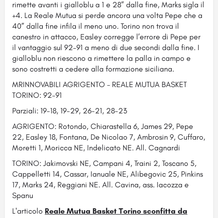
rimette avanti i gialloblu a 1 e 28” dalla fine, Marks sigla il
+4. La Reale Mutua si perde ancora una volta Pepe che a
40” dalla fine infila il meno uno. Torino non trova il
canestro in attacco, Easley corregge l’errore di Pepe per
il vantaggio sul 92-91 a meno di due secondi dalla fine. I
gialloblu non riescono a rimettere la palla in campo e
sono costretti a cedere alla formazione siciliana.
MRINNOVABILI AGRIGENTO – REALE MUTUA BASKET
TORINO: 92-91
Parziali: 19-18, 19-29, 26-21, 28-23
AGRIGENTO: Rotondo, Chiarastella 6, James 29, Pepe
22, Easley 18, Fontana, De Nicolao 7, Ambrosin 9, Cuffaro,
Moretti 1, Moricca NE, Indelicato NE. All. Cagnardi
TORINO: Jakimovski NE, Campani 4, Traini 2, Toscano 5,
Cappelletti 14, Cassar, Ianuale NE, Alibegovic 25, Pinkins
17, Marks 24, Reggiani NE. All. Cavina, ass. Iacozza e
Spanu
L'articolo
Reale Mutua Basket Torino sconfitta da