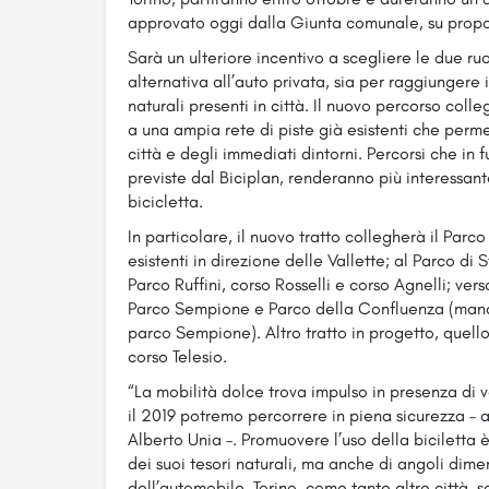
approvato oggi dalla Giunta comunale, su propos
Sarà un ulteriore incentivo a scegliere le due r
alternativa all’auto privata, sia per raggiungere i
naturali presenti in città. Il nuovo percorso coll
a una ampia rete di piste già esistenti che perm
città e degli immediati dintorni. Percorsi che in 
previste dal Biciplan, renderanno più interessant
bicicletta.
In particolare, il nuovo tratto collegherà il Parc
esistenti in direzione delle Vallette; al Parco di
Parco Ruffini, corso Rosselli e corso Agnelli; ve
Parco Sempione e Parco della Confluenza (manca 
parco Sempione). Altro tratto in progetto, quel
corso Telesio.
“La mobilità dolce trova impulso in presenza di v
il 2019 potremo percorrere in piena sicurezza – 
Alberto Unia –. Promuovere l’uso della biciletta è
dei suoi tesori naturali, ma anche di angoli diment
dell’automobile. Torino, come tante altre città, 