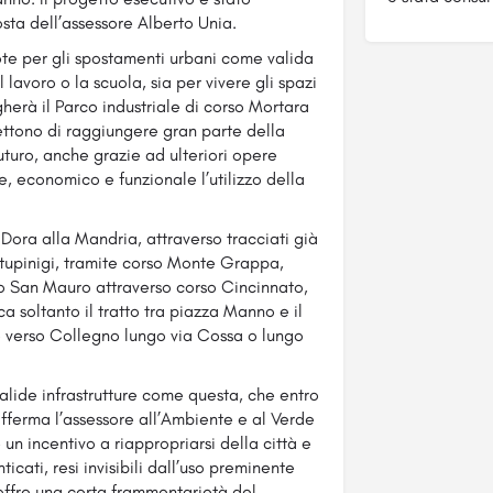
ta dell’assessore Alberto Unia.
uote per gli spostamenti urbani come valida
l lavoro o la scuola, sia per vivere gli spazi
egherà il Parco industriale di corso Mortara
ettono di raggiungere gran parte della
futuro, anche grazie ad ulteriori opere
e, economico e funzionale l’utilizzo della
o Dora alla Mandria, attraverso tracciati già
 Stupinigi, tramite corso Monte Grappa,
rso San Mauro attraverso corso Cincinnato,
soltanto il tratto tra piazza Manno e il
lo verso Collegno lungo via Cossa o lungo
alide infrastrutture come questa, che entro
afferma l’assessore all’Ambiente e al Verde
 un incentivo a riappropriarsi della città e
icati, resi invisibili dall’uso preminente
soffre una certa frammentarietà del