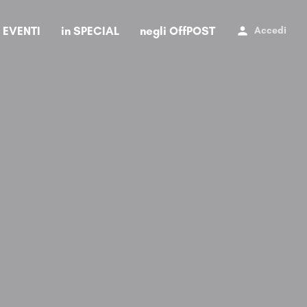
i EVENTI
in SPECIAL
negli OffPOST
Accedi