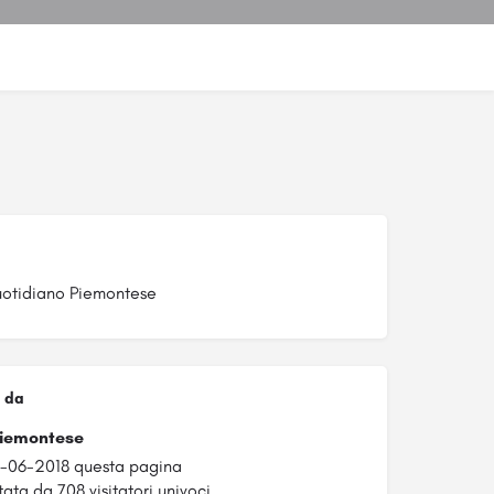
otidiano Piemontese
 da
Piemontese
3-06-2018 questa pagina
tata da 708 visitatori univoci.