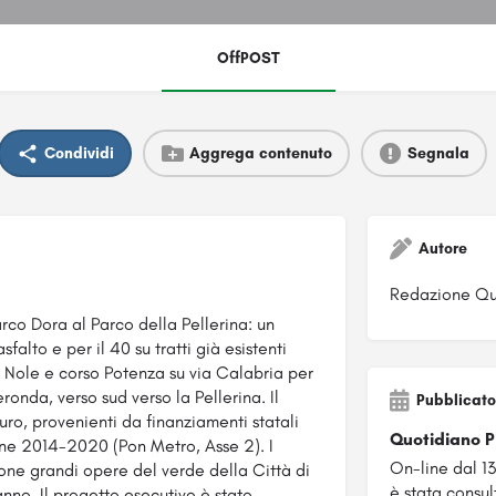
OffPOST
Condividi
Aggrega contenuto
Segnala
Autore
Redazione Qu
arco Dora al Parco della Pellerina: un
asfalto e per il 40 su
tratti già esistenti
ia Nole e corso Potenza su via Calabria per
ronda, verso sud verso la Pellerina. Il
Pubblicato
uro, provenienti da finanziamenti statali
Quotidiano 
ane 2014-2020 (Pon Metro, Asse 2). I
On-line dal 1
tione grandi opere del verde della Città di
è stata consul
nno. Il progetto esecutivo è stato