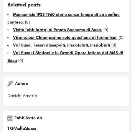
Related posts
Moncenisio 1933-1960 storie senza tempo di un confine
conteso.
(0)
Visita (obbligata) al Pronto Soccorso di Susa.
(0)
Virano: per Chiamparino solo questione di formalismi
(0)
Val Susa. Tesori dissepolti, inscatolati, insabbiati
(0)
Val Susa: i Sindaci e le Grandi Opere lettera del M5S di
Susa
(0)
Autore
Davide Amerio
Pubblicato da
TGValleSusa