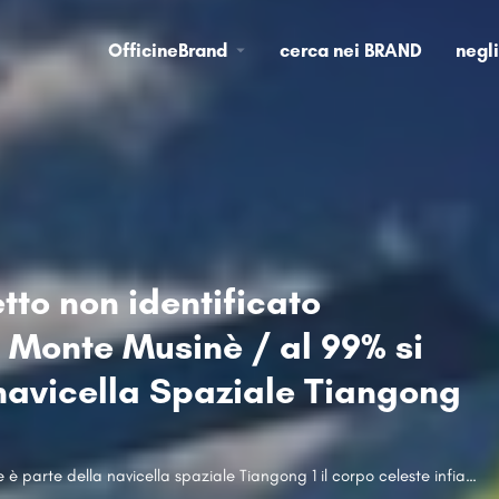
OfficineBrand
cerca nei BRAND
negl
to non identificato
l Monte Musinè / al 99% si
 navicella Spaziale Tiangong
VIDEO!! Molto probabilmente è parte della navicella spaziale Tiangong 1 il corpo celeste infiammato caduto ai piedi della Val di Susa, oggi, intorno alle ore 18.00 NON SI REGISTRANO DANNI A COSE O PERSONE, segui gli aggiornamenti e il lavoro dei vol