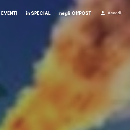
i EVENTI
in SPECIAL
negli OffPOST
Accedi