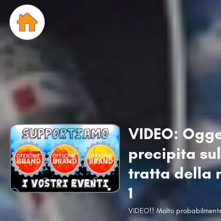
VIDEO: Ogget
precipita su
tratta della
1