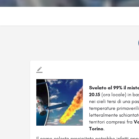
Svelato al 99% il mis
20.15
(ora locale) in b
nei cieli tersi di una 
temperature primaverili
letteralmente schiantat
territori compresi fra
Va
Torino
.
Il corpo celeste precipitato potrebbe infatti ap