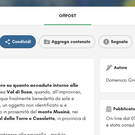
OffPOST
Condividi
Aggrega contenuto
Segnala
Autore
Domenico Gra
tero su quanto accaduto intorno alle
assa
Val di Susa
, quando, all'improvviso,
pasqua finalmente benedetta da sole e
, un oggetto non identificato si è
Pubblicato
o in prossimità del
monte Musinè
, nei
l della Torre e Caselette
, in provincia di
On-line dal 0
è stata consul
partenere alla navicella - modulo