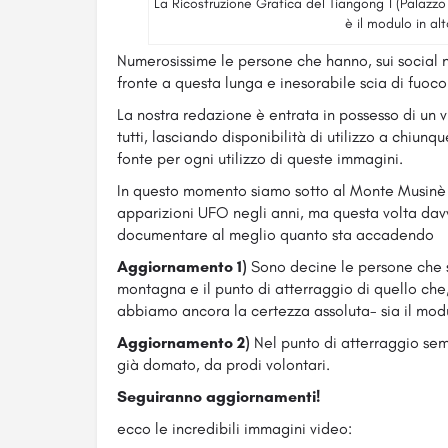
La Ricostruzione Grafica del Tiangong 1 (Palazzo 
è il modulo in alt
Numerosissime le persone che hanno, sui social ne
fronte a questa lunga e inesorabile scia di fuoco 
La nostra redazione è entrata in possesso di un v
tutti, lasciando disponibilità di utilizzo a chiun
fonte per ogni utilizzo di queste immagini.
In questo momento siamo sotto al Monte Musinè (
apparizioni UFO negli anni, ma questa volta davv
documentare al meglio quanto sta accadendo
Aggiornamento 1)
Sono decine le persone che s
montagna e il punto di atterraggio di quello che
abbiamo ancora la certezza assoluta- sia il mod
Aggiornamento 2)
Nel punto di atterraggio sem
già domato, da prodi volontari.
Seguiranno aggiornamenti!
ecco le incredibili immagini video: