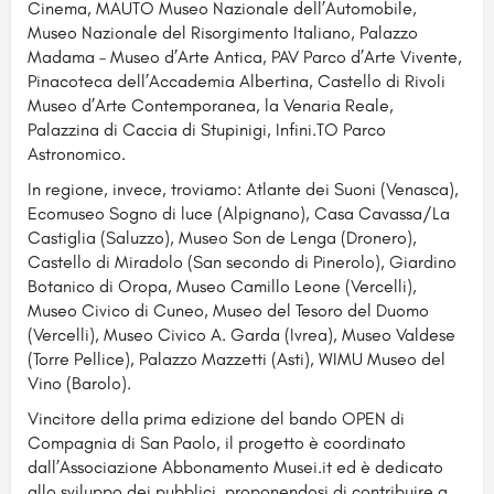
Cinema, MAUTO Museo Nazionale dell’Automobile,
Museo Nazionale del Risorgimento Italiano, Palazzo
Madama – Museo d’Arte Antica, PAV Parco d’Arte Vivente,
Pinacoteca dell’Accademia Albertina, Castello di Rivoli
Museo d’Arte Contemporanea, la Venaria Reale,
Palazzina di Caccia di Stupinigi, Infini.TO Parco
Astronomico.
In regione, invece, troviamo: Atlante dei Suoni (Venasca),
Ecomuseo Sogno di luce (Alpignano), Casa Cavassa/La
Castiglia (Saluzzo), Museo Son de Lenga (Dronero),
Castello di Miradolo (San secondo di Pinerolo), Giardino
Botanico di Oropa, Museo Camillo Leone (Vercelli),
Museo Civico di Cuneo, Museo del Tesoro del Duomo
(Vercelli), Museo Civico A. Garda (Ivrea), Museo Valdese
(Torre Pellice), Palazzo Mazzetti (Asti), WIMU Museo del
Vino (Barolo).
Vincitore della prima edizione del bando OPEN di
Compagnia di San Paolo, il progetto è coordinato
dall’Associazione Abbonamento Musei.it ed è dedicato
allo sviluppo dei pubblici, proponendosi di contribuire a