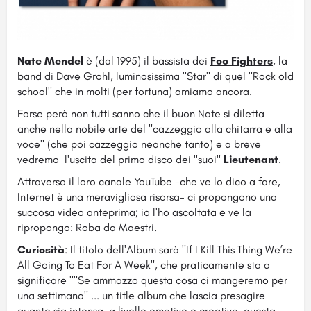
Nate Mendel
è (dal 1995) il bassista dei
Foo Fighters
, la
band di Dave Grohl, luminosissima "Star" di quel "Rock old
school" che in molti (per fortuna) amiamo ancora.
Forse però non tutti sanno che il buon Nate si diletta
anche nella nobile arte del "cazzeggio alla chitarra e alla
voce" (che poi cazzeggio neanche tanto) e a breve
vedremo l'uscita del primo disco dei "suoi"
Lieutenant
.
Attraverso il loro canale YouTube -che ve lo dico a fare,
Internet è una meravigliosa risorsa- ci propongono una
succosa video anteprima; io l'ho ascoltata e ve la
ripropongo: Roba da Maestri.
Curiosità
: Il titolo dell'Album sarà "If I Kill This Thing We’re
All Going To Eat For A Week", che praticamente sta a
significare ""Se ammazzo questa cosa ci mangeremo per
una settimana" ... un title album che lascia presagire
quanto sia intensa, a livello emotivo e creativo, questa