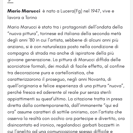
Mario Marucci
è nato a Lucera(Fg) nel 1947, vive e
lavora a Torino
Mario Marucci è stato tra i protagonisti dell’ondata della
“nuova pittura”, torinese ed italiana della seconda metà
degli anni ’80 in cui l’artista, sebbene di alcuni anni più
anziano, si è con naturalezza posto nella condizione di
compagno di strada ma anche di ispiratore della più
giovane generazione. La pittura di Marucci diffida delle
scorciatoie formali, dei moduli di facile effetto, al confine
tra decorazione pura e cartellonistica, che
caratterizzarono il proseguo, negli anni Novanta, di
quell’originaria e felice esperienza di una pittura “nuova”,
perché fresca ed aderente al reale pur senza sterili
appiattimenti su quest’ultimo. La citazione tratta in presa
diretta dalla contemporaneità, dall’immanente “qui ed
ora” assume caratteri di sottile onirismo, con l’artista che
osserva la realtà con occhio ora partecipe e divertito, ora
disincantato ed ironico, regalandoci garbati bozzetti in
cui l’anelito ad una comunicazione spesso difficile e