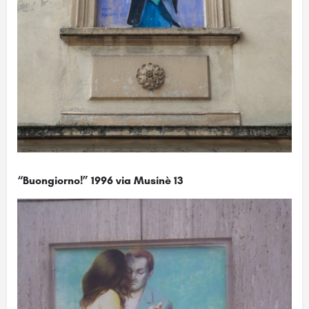
“Buongiorno!” 1996 via Musinè 13