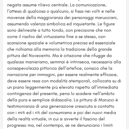
negata assume rilievo centrale. La comunicazione,
l’attesa di qualcosa o qualcuno, si fissa nei volti e nelle
movenze della maggioranza dei personaggi marucciani,
assumendo valenza simbolica ed inquietante. Le figure
sono delineate a tutto tondo, con precisione che non
corre il rischio del virtuosismo fine a se stesso, con
scansione spaziale e volumetrica precisa ed essenziale
che richiama alla memoria la tradizione della grande
pittura del Novecento. Ma è citazione che rifugge da
qualsiasi manierismo, semmai è intrinseca, necessaria alla
consapevolezza pittorica dell’artefice, conscio che la
narrazione per immagini, per essere realmente efficace,
deve essere resa con modalità atemporali, collocata su di
un piano leggermente più elevato rispetto all’immediata
contingenza del presente, pena lo scadere nell’ambito
della pura e semplice didascalia. La pittura di Marucci è
testimonianza di una generazione cresciuta a contatto
con i miti ed i riti del consumismo e poi dei nuovi media
della realtà virtuale, in cui si avverte il fascino del
progresso ma, nel contempo, se ne denunciano i limiti