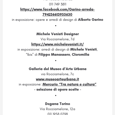
011 749 3811
https://www.facebook.com/Garino-arreda-
794236613955630
in esposizione: opere e arredi di design di
Alberto Garino
Michele Venisti Designer
Via Rocciamelone, 7d
https://www.michelevenisti.it/
in esposizione:
arredi di design di
Michele Venisti
,
“Ibis” di
Filippo Manassero
,
Cloromilla
Galleria del Museo d’Arte Urbana
via Rocciamelone, 7c
www.museoarteurbana.it
in esposizione:
Mercurio “Tra natura e cultura”
- selezione di opere scelte -
Dogana Torino
Via Rocciamelone, 12a
011 1958 0798