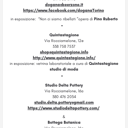
dogana@beerzone.it
https://www.facebook.com/doganaTorino
in esposizione:
“Non ci siamo ribellati ”opera di
Pino Ruberto
Quintastagione
Via Rocciamelone, 12e
338 758 7537
shop@quintastagione.info
http://www.quintastagione.info/
in esposizione:
vetrina laboratoriale a cura di
Quintastagione
studio di moda
Studio Delta Pottery
Via Rocciamelone, 16a
380 476 2034
studio.delta.pottery@gmail.com
https://www.studiodeltapottery.com/
&
Bottega Botanica