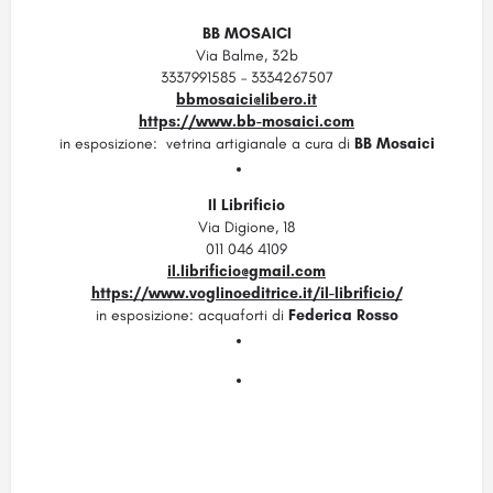
BB MOSAICI
Via Balme, 32b
3337991585 – 3334267507
bbmosaici@libero.it
https://www.bb-mosaici.com
in esposizione:
vetrina artigianale a cura di
BB Mosaici
Il Librificio
Via Digione, 18
011 046 4109
il.librificio@gmail.com
https://www.voglinoeditrice.it/il-librificio/
in esposizione:
acquaforti di
Federica Rosso