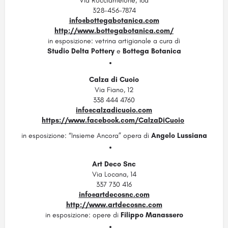
Via Rocciamelone, 16a
328-456-7874
info@bottegabotanica.com
http://www.bottegabotanica.com/
in esposizione:
vetrina artigianale a cura di
Studio Delta Pottery
e
Bottega Botanica
Calza di Cuoio
Via Fiano, 12
338 444 4760
info@calzadicuoio.com
https://www.facebook.com/CalzaDiCuoio
in esposizione:
“Insieme Ancora” opera di
Angelo Lussiana
Art Deco Snc
Via Locana, 14
337 730 416
info@artdecosnc.com
http://www.artdecosnc.com
in esposizione:
opere di
Filippo Manassero