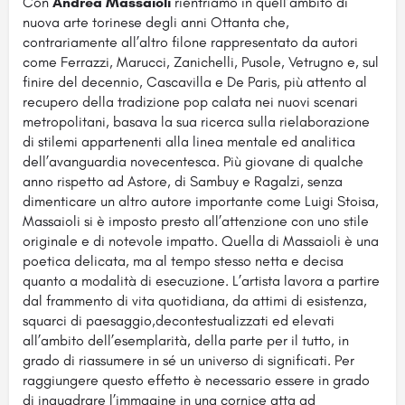
Con
Andrea Massaioli
rientriamo in quell’ambito di
nuova arte torinese degli anni Ottanta che,
contrariamente all’altro filone rappresentato da autori
come Ferrazzi, Marucci, Zanichelli, Pusole, Vetrugno e, sul
finire del decennio, Cascavilla e De Paris, più attento al
recupero della tradizione pop calata nei nuovi scenari
metropolitani, basava la sua ricerca sulla rielaborazione
di stilemi appartenenti alla linea mentale ed analitica
dell’avanguardia novecentesca. Più giovane di qualche
anno rispetto ad Astore, di Sambuy e Ragalzi, senza
dimenticare un altro autore importante come Luigi Stoisa,
Massaioli si è imposto presto all’attenzione con uno stile
originale e di notevole impatto. Quella di Massaioli è una
poetica delicata, ma al tempo stesso netta e decisa
quanto a modalità di esecuzione. L’artista lavora a partire
dal frammento di vita quotidiana, da attimi di esistenza,
squarci di paesaggio,decontestualizzati ed elevati
all’ambito dell’esemplarità, della parte per il tutto, in
grado di riassumere in sé un universo di significati. Per
raggiungere questo effetto è necessario essere in grado
di inquadrare l’immagine in una cornice atta ad