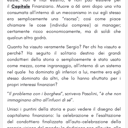
il
Capitale
Finanziario. Muore a 66 anni dopo una vita
consumata all’interno di un meccanismo in cui egli stesso
era semplicemente una “risorsa”; così come piace
chiamare le cose (individui compresi) ai manager;
certamente ricco economicamente, ma di soldi che
qualcun altro godrà.
Quanto ha vissuto veramente Sergio? Per chi ha vissuto e
perché? Ha seguito il solitario destino dei grandi
condottieri della storia o semplicemente è stato usato
come mezzo, come ingranaggio, all’interno di un sistema
nel quale ha dominato gli inferiori a lui, mentre era egli
stesso dominato da altri, che lo hanno sfruttato per i
propri interessi finanziari?
“
Il problema con i borghesi
“, scriveva Pasolini, “
è che non
immaginano altro all’infuori di sé
“.
Unisci i puntini della storia e puoi vedere il disegno del
capitalismo finanziario: la celebrazione e l’esaltazione
del condottiero finalizzata all’auto-celebrazione della
propria visione del mondo: la dedizione non alla vita, alla