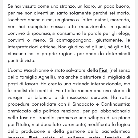
Se hai vissuto come uno stronzo, un ladro, un poco buono,
per me non diventi un santo solamente perché sei morto.
Toccherà anche a me, un giorno o l’altro, quindi, morendo,
non hai compiuto nessun atto eccezionale. In questo
convivio di ipocrisia, si consumano le parole per gli elogi,
convinti o meno. Si contrappongono, giustamente, le
interpretazioni critiche. Non giudico né gli uni, né gli altri,
ciascuna ha le proprie ragioni, partendo da determinati
punti di vista.
L’uomo Marchionne è stato salvatore della
Fiat
(nel senso
della famiglia Agnelli), ma anche distruttore di migliaia di
posti di lavoro. Ha creato una azienda internazionale, ma
le analisi dei conti di Fca Italia raccontano una storia di
voragini di bilancio e di insuccessi europei. Ha rotto
procedure consolidate con il Sindacato e Confindustria;
ammiccato alla politica renziana, per poi abbandonarla
nella fase del tracollo; promesso uno sviluppo di un piano
per l’Italia, mai decollato veramente; modificato la logica
della produzione e della gestione della pachidermica
impresa
Fiat
; spinto al collasso molte famiglie di