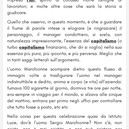
lavoratori; e molte altre cose che sarà la storia a
giudicare.
Quello che osservo, in questo momento, è che a guardare
il fiume di parole intese a elogiare (e ringraziare) il
personaggio, il manager condottiero, si svela, con
naturalezza impressionante, l’essenza del
capitalismo
(o
turbo
capitalismo
finanziario, che dir si voglia) nella sua
essenza più pura; più ipocrita, e più perversa. Meglio che
in tanti saggi letterali sull’argomento.
L’uomo Marchionne scompare dietro questo flusso di
immagini volte a trasfigurare l’uomo nel manager
indistruttibile e dedito, anima e corpo (e vita) all’azienda:
fumava 100 sigarette al giorno, dormiva tre ore per notte,
era sempre in viaggio per il mondo, si alzava alle cinque
del mattino, entrava per primo negli uffici per controllare
che tutto fosse a posto, etc etc
Nella corsa per questa celebrazione quasi da Istituto
Luce, dov’è l’uomo Sergio Marchionne? Non c’è, non
esiste, non è mai esistito, e non può esistere per