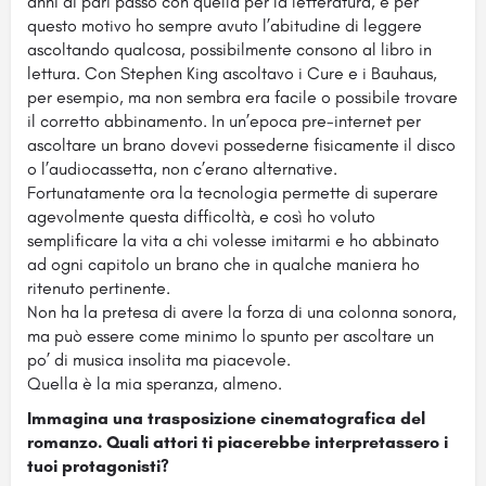
anni di pari passo con quella per la letteratura, e per
questo motivo ho sempre avuto l’abitudine di leggere
ascoltando qualcosa, possibilmente consono al libro in
lettura. Con Stephen King ascoltavo i Cure e i Bauhaus,
per esempio, ma non sembra era facile o possibile trovare
il corretto abbinamento. In un’epoca pre-internet per
ascoltare un brano dovevi possederne fisicamente il disco
o l’audiocassetta, non c’erano alternative.
Fortunatamente ora la tecnologia permette di superare
agevolmente questa difficoltà, e così ho voluto
semplificare la vita a chi volesse imitarmi e ho abbinato
ad ogni capitolo un brano che in qualche maniera ho
ritenuto pertinente.
Non ha la pretesa di avere la forza di una colonna sonora,
ma può essere come minimo lo spunto per ascoltare un
po’ di musica insolita ma piacevole.
Quella è la mia speranza, almeno.
Immagina una trasposizione cinematografica del
romanzo. Quali attori ti piacerebbe interpretassero i
tuoi protagonisti?