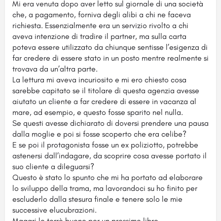
Mi era venuta dopo aver letto sul giornale di una società
che, a pagamento, forniva degli alibi a chi ne faceva
richiesta. Essenzialmente era un servizio rivolto a chi
aveva intenzione di tradire il partner, ma sulla carta
poteva essere utilizzato da chiunque sentisse l’esigenza di
far credere di essere stato in un posto mentre realmente si
trovava da un’altra parte.
La lettura mi aveva incuriosito e mi ero chiesto cosa
sarebbe capitato se il titolare di questa agenzia avesse
aiutato un cliente a far credere di essere in vacanza al
mare, ad esempio, e questo fosse sparito nel nulla.
Se questi avesse dichiarato di doversi prendere una pausa
dalla moglie e poi si fosse scoperto che era celibe?
E se poi il protagonista fosse un ex poliziotto, potrebbe
astenersi dall’indagare, da scoprire cosa avesse portato il
suo cliente a dileguarsi?
Questo è stato lo spunto che mi ha portato ad elaborare
lo sviluppo della trama, ma lavorandoci su ho finito per
escluderlo dalla stesura finale e tenere solo le mie
successive elucubrazioni.
Magari lo terrò buono per un prossimo libro.