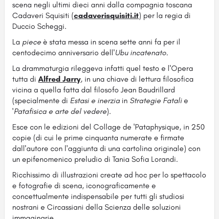
scena negli ultimi dieci anni dalla compagnia toscana
Cadaveri Squisiti (
cadaverisquisiti.it
) per la regia di
Duccio Scheggi.
La
piece
è stata messa in scena sette anni fa per il
centodecimo anniversario dell'
Ubu incatenato
.
La drammaturgia rileggeva infatti quel testo e l'Opera
tutta di
Alfred Jarry
, in una chiave di lettura filosofica
vicina a quella fatta dal filosofo Jean Baudrillard
(specialmente di
Estasi e inerzia
in
Strategie Fatali
e
'
Patafisica e arte del vedere
).
Esce con le edizioni del Collage de 'Pataphysique, in 250
copie (di cui le prime cinquanta numerate e firmate
dall'autore con l'aggiunta di una cartolina originale) con
un epifenomenico preludio di Tania Sofia Lorandi.
Ricchissimo di illustrazioni create ad hoc per lo spettacolo
e fotografie di scena, iconograficamente e
concettualmente indispensabile per tutti gli studiosi
nostrani e Circassiani della Scienza delle soluzioni
immaginarie.