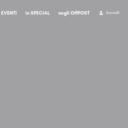
i EVENTI
in SPECIAL
negli OffPOST
Accedi