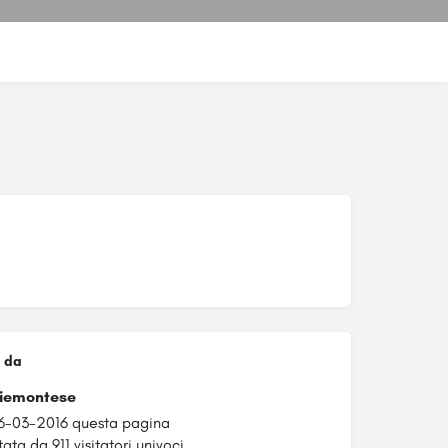
 da
Piemontese
6-03-2016 questa pagina
ata da 911 visitatori univoci.