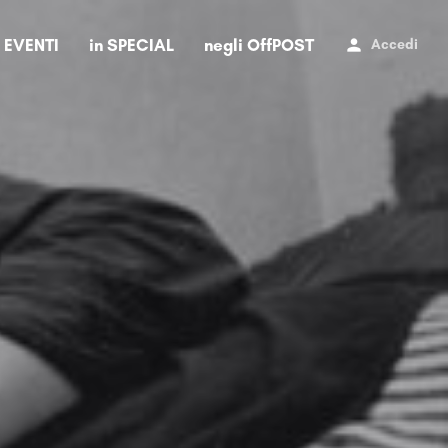
i EVENTI
in SPECIAL
negli OffPOST
Accedi