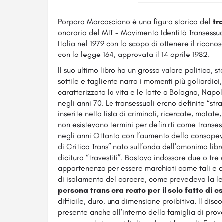
Porpora Marcasciano è una figura storica del
tr
onoraria del MIT - Movimento Identità Transessua
Italia nel 1979 con lo scopo di ottenere il ricon
con la legge 164, approvata il 14 aprile 1982.
ll suo ultimo libro ha un grosso valore politico, sto
sottile e tagliente narra i momenti più goliardi
caratterizzato la vita e le lotte a Bologna, Napol
negli anni 70. Le transessuali erano definite “str
inserite nella lista di criminali, ricercate, mal
non esistevano termini per definirti come transe
negli anni Ottanta con l’aumento della consapev
di Critica Trans” nato sull’onda dell’omonimo libr
dicitura “travestiti”. Bastava indossare due o tre
appartenenza per essere marchiati come tali e quin
di isolamento del carcere, come prevedeva la le
persona trans era reato per il solo fatto di e
difficile, duro, una dimensione proibitiva. Il dis
presente anche all’interno della famiglia di pr