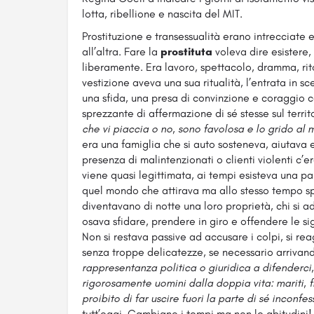
lotta, ribellione e nascita del MIT.
Prostituzione e transessualità erano intrecciate
all’altra. Fare la
prostituta
voleva dire esistere, 
liberamente. Era lavoro, spettacolo, dramma, rit
vestizione aveva una sua ritualità, l’entrata in 
una sfida, una presa di convinzione e coraggio c
sprezzante di affermazione di sé stesse sul territ
che vi piaccia o no, sono favolosa e lo grido al
era una famiglia che si auto sosteneva, aiutava
presenza di malintenzionati o clienti violenti c’e
viene quasi legittimata, ai tempi esisteva una pa
quel mondo che attirava ma allo stesso tempo sp
diventavano di notte una loro proprietà, chi si ad
osava sfidare, prendere in giro e offendere le si
Non si restava passive ad accusare i colpi, si re
senza troppe delicatezze, se necessario arrivand
rappresentanza politica o giuridica a difenderci,
rigorosamente uomini dalla doppia vita: mariti, f
proibito di far uscire fuori la parte di sé inconfe
tutt’oggi. Cambiano i tempi ma non le abitudini!