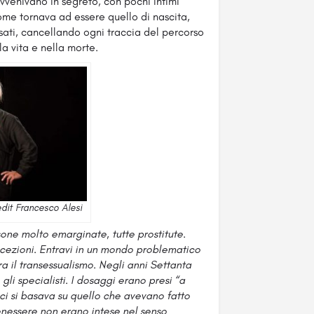
avvenivano in segreto, con pochi intimi
nome tornava ad essere quello di nascita,
ssati, cancellando ogni traccia del percorso
la vita e nella morte.
dit Francesco Alesi
sone molto emarginate, tutte prostitute.
eccezioni. Entravi in un mondo problematico
 il transessualismo. Negli anni Settanta
gli specialisti. I dosaggi erano presi “a
ci si basava su quello che avevano fatto
il benessere non erano intese nel senso