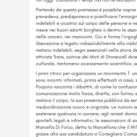
Partendo da questa premessa è possibile capire il 
prevedeva, predisponeva e pianificava l’emargin
indelebili e cicatrici sul corpo delle persone e n
nasce nei buoni salotti borghesi o dentro le asso
nelle carceri, nei manicomi. Qui si forma l’orgoglio
liberazione è legato indissolubilmente alla visibi
restano indelebili, segni essenziali nella storia d
attivista Trans, autrice dei Moti di Stonewall dice
culturale, tantomeno avanzamento scientifico, se
I primi ritrovi per organizzare un movimento T. un
sono incontri informali, prima effettuati in casa
Porpora racconta i dibattiti, di come la confusi
comunicazione molto fisica, diretta, con forma, 
restava il corpo, la sua presenza pubblica da 
insubordinazione nuovo e originale. Le riunioni s
sostenere qualcuna in carcere, agli arresti domi
sportelli legali e informativi, le associazioni di so
Marcella Di Folco, detta la Marcellona che il MIT
grazie alla sua candidatura a Consigliera Comunal