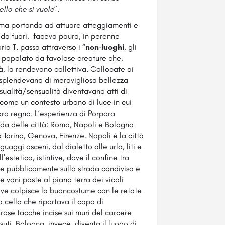
llo che si vuole
”.
alma portando ad attuare atteggiamenti e
o da fuori, faceva paura, in perenne
ria T. passa attraverso i “
non-luoghi
, gli
, popolato da favolose creature che,
à, la rendevano collettiva. Collocate ai
 splendevano di meravigliosa bellezza
essualità/sensualità diventavano atti di
come un contesto urbano di luce in cui
 loro regno. L’esperienza di Porpora
nda delle città: Roma, Napoli e Bologna
 Torino, Genova, Firenze. Napoli è la città
uaggi osceni, dal dialetto alle urla, liti e
’estetica, istintive, dove il confine tra
ive pubblicamente sulla strada condivisa e
e vani poste al piano terra dei vicoli
ove colpisce la buoncostume con le retate
a cella che riportava il capo di
rose tacche incise sui muri del carcere
suti. Bologna, invece, diventa il luogo di