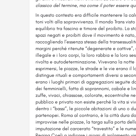
classico del termine, ma come il poter essere que
In questo contesto era difficile mantenere la c
toni volti alla sopravvivenza. Il mondo Trans vist
equilibrio tra fascino e timore del proibito. La sto
spazi negati e proibiti dove il movimento è nato
raccogliendo l’essenza stessa della transessualit
margini perché ritenute “degenerate e cattive”,
illegale e i loro corpi, la loro rabbia e la loro s
rivolta e autodeterminazione. Vivevano la notte 
esprimersi, le piazze, le strade e le vie erano il
distingue rituali e comportamenti diversi a seco
erano i luoghi primari di aggregazioni seguite da
dei femminielli, fatta di soprannomi, cabale e ling
zuffe, vivaci, chiassose, colorate, eccentriche nell
pubblico e privato non esiste perché la vita si v
dentro i “bassi”, le piccole abitazioni di uno o du
partenopei. Roma al contrario, è la città dura d
improvvise nelle piazze, la targa sulla porta dell
imputazione del carcerato “travestito” e le nume
Regina Coeli a indicare i giorni di isolamento vis