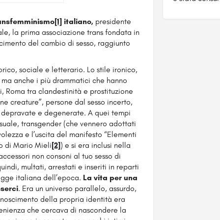
ansfemminismo
[1]
italiano,
presidente
le, la prima associazione trans fondata in
oscimento del cambio di sesso, raggiunto
rico, sociale e letterario. Lo stile ironico,
ci, ma anche i più drammatici che hanno
i, Roma tra clandestinità e prostituzione
ane creature”, persone dal sesso incerto,
ate, depravate e degenerate. A quei tempi
ssuale, transgender (che vennero adottati
olezza e l’uscita del manifesto “Elementi
o di Mario Mieli
[2]
) e si era inclusi nella
 accessori non consoni al tuo sesso di
di, multati, arrestati e inseriti in reparti
gge italiana dell’epoca.
La vita per una
sserci
. Era un universo parallelo, assurdo,
conoscimento della propria identità era
ovenienza che cercava di nascondere la