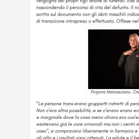
vergogna dei propri figli anche ai funerali. Essi 
nascondendo il percorso di vita del defunto. Il 
scritto sul documento con gli abiti maschili indo
di transizione intrapreso o effettuato. Offese nel
Porpora Marcasciano. Cre
“
Le persone trans erano gruppetti ristretti di per
Non c’era altra possibilità, e se c’erano erano 
e marginale dove la cosa meno chiara era cos’era
esistevano già le cure ormonali ma non i centri e 
caso”, si compravano liberamente in farmacia e 
gli altri e i risultati visivi ottenuti. La salute e 