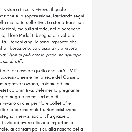
sistema in cui si viveva, il quale
azione e la soppressione, lasciando segni
ella memoria collettiva. La storia Trans non
ciazioni, ma sulla strada, nelle baracche,
, il loro Pride! Il bisogno di rivolta e
lità. I tacchi a spillo sono impronte che
ella liberazione. La stessa Sylvia Rivera
va: "
Non ci può essere pace, né sviluppo
nza diritti
".
ito e far nascere quello che sarà il MIT
, successivamente nella sede del Cassero.
one regnava sovrana, insieme ad una
estetica primitiva. L’elemento pregnante
sempre negata come simbolo di
ervivano anche per “fare colletta” e
ciliari o perché malata. Non esistevano
stegno, i servizi sociali. Fu grazie a
 iniziò ad avere rilievo e importanza
e, ai contatti politici, alla nascita della