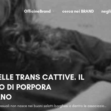
OfficineBrand
cerca nei BRAND
negl
LLE TRANS CATTIVE. IL
O DI PORPORA
ANO
La storia delle persone Transessuali non nasce nei buoni salotti borghesi o dentro le associazioni, ma sulla strada, nelle baracche, nelle carceri, nei manicomi. Qui si forma il loro orgoglio, il loro Pride! La vita per una persona trans negli anni '