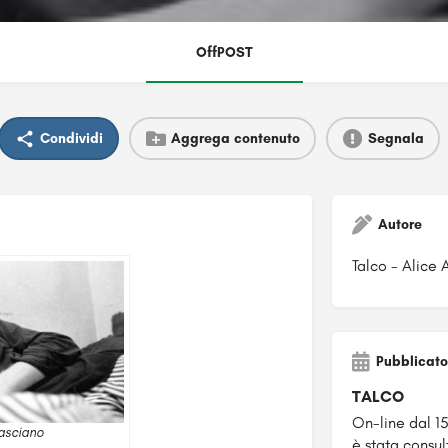
OffPOST
Condividi
Aggrega contenuto
Segnala
Autore
Talco - Alice 
Pubblicato
TALCO
On-line dal 1
asciano
è stata consul