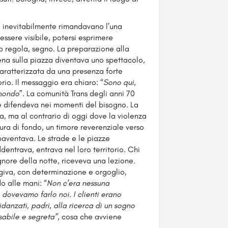
 e inevitabilmente rimandavano l’una
essere visibile, potersi esprimere
o regola, segno. La preparazione alla
scena sulla piazza diventava uno spettacolo,
aratterizzata da una presenza forte
orio. Il messaggio era chiaro: “
Sono qui,
 mondo
”. La comunità Trans degli anni 70
 e difendeva nei momenti del bisogno. La
ra, ma al contrario di oggi dove la violenza
ura di fondo, un timore reverenziale verso
aventava. Le strade e le piazze
dentrava, entrava nel loro territorio. Chi
gnore della notte, riceveva una lezione.
agiva, con determinazione e orgoglio,
o alle mani: “
Non c’era nessuna
 dovevamo farlo noi. I clienti erano
idanzati, padri, alla ricerca di un sogno
ssabile e segreta”,
cosa che avviene