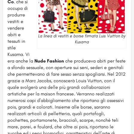
Co
. che si
occupa di
produrre
vestiti e
vendere
abiti e
La linea di vestiti e borse firmata Luis Vuitton by
tessuti in
Kusama
stile
Kusama. Vi
era anche la
Nude Fashion
che produceva abiti per feste
a sfondo sessuale, con aperture sui seni, sederi e genitali
che permettevano di fare sesso senza spogliarsi. Nel 2012
grazie a Marc Jacobs, conoscerà Louis Vuitton, con il
quale svolgerà una delle più grandi collaborazioni
artistiche per la maison francese. Verranno realizzati
numerosi capi d’abbigliamento che riportano gli ossessivi
pois, grandi e colorati. Insieme alle borse, saranno
realizzati articoli di pelletteria, quali portafogli,
pochettes, portamonete, bracciali, scarpe, nonché teli
mare, parei, e foulard, che oltre ai pois, riportano le
zucche ed i nervi biomorfici, caratteristici dell’arte di