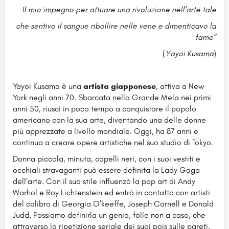
Il mio impegno per attuare una rivoluzione nell’arte tale
che sentivo il sangue ribollire nelle vene e dimenticavo la
fame”
(
Yayoi Kusama
)
Yayoi Kusama è una
artista giapponese
, attiva a New
York negli anni 70. Sbarcata nella Grande Mela nei primi
anni 50, riuscì in poco tempo a conquistare il popolo
americano con la sua arte, diventando una delle donne
più apprezzate a livello mondiale. Oggi, ha 87 anni e
continua a creare opere artistiche nel suo studio di Tokyo.
Donna piccola, minuta, capelli neri, con i suoi vestiti e
occhiali stravaganti può essere definita la Lady Gaga
dell’arte. Con il suo stile influenzò la pop art di Andy
Warhol e Roy Lichtenstein ed entrò in contatto con artisti
del calibro di Georgia O’keeffe, Joseph Cornell e Donald
Judd. Possiamo definirla un genio, folle non a caso, che
attraverso la ripetizione seriale dei suoi pois sulle pareti,