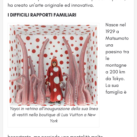
ha creato un’arte originale ed innovativa.
I DIFFICILI RAPPORTI FAMILIARI
Nasce nel
1929 a
Matsumoto
una
paesino tra
le
montagne
a 200 km
da Tokyo.
La sua
famiglia è
Yayoi in vetrina all’inaugurazione della sua linea
di vestiti nella boutique di Luis Vuitton a New
York
benestante, ma possiede una mentalità molto