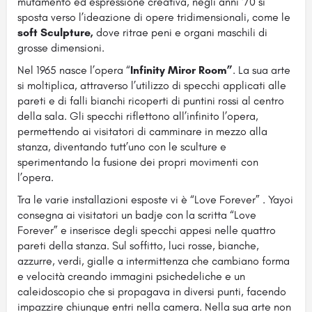
mutamento ed espressione creativa, negli anni ‘70 si
sposta verso l’ideazione di opere tridimensionali, come le
soft Sculpture,
dove ritrae peni e organi maschili di
grosse dimensioni.
Nel 1965 nasce l’opera “
Infinity Miror Room”
. La sua arte
si moltiplica, attraverso l’utilizzo di specchi applicati alle
pareti e di falli bianchi ricoperti di puntini rossi al centro
della sala. Gli specchi riflettono all’infinito l’opera,
permettendo ai visitatori di camminare in mezzo alla
stanza, diventando tutt’uno con le sculture e
sperimentando la fusione dei propri movimenti con
l’opera.
Tra le varie installazioni esposte vi è “Love Forever” . Yayoi
consegna ai visitatori un badje con la scritta “Love
Forever” e inserisce degli specchi appesi nelle quattro
pareti della stanza. Sul soffitto, luci rosse, bianche,
azzurre, verdi, gialle a intermittenza che cambiano forma
e velocità creando immagini psichedeliche e un
caleidoscopio che si propagava in diversi punti, facendo
impazzire chiunque entri nella camera. Nella sua arte non