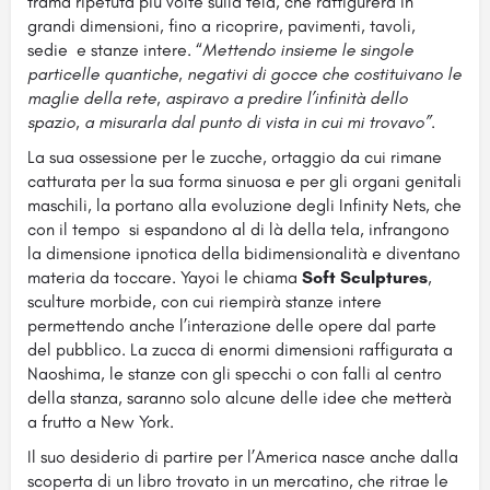
trama ripetuta più volte sulla tela, che raffigurerà in
grandi dimensioni, fino a ricoprire, pavimenti, tavoli,
sedie e stanze intere. “
Mettendo insieme le singole
particelle quantiche, negativi di gocce che costituivano le
maglie della rete, aspiravo a predire l’infinità dello
spazio, a misurarla dal punto di vista in cui mi trovavo”.
La sua ossessione per le zucche, ortaggio da cui rimane
catturata per la sua forma sinuosa e per gli organi genitali
maschili, la portano alla evoluzione degli Infinity Nets, che
con il tempo si espandono al di là della tela, infrangono
la dimensione ipnotica della bidimensionalità e diventano
materia da toccare. Yayoi le chiama
Soft Sculptures
,
sculture morbide, con cui riempirà stanze intere
permettendo anche l’interazione delle opere dal parte
del pubblico. La zucca di enormi dimensioni raffigurata a
Naoshima, le stanze con gli specchi o con falli al centro
della stanza, saranno solo alcune delle idee che metterà
a frutto a New York.
Il suo desiderio di partire per l’America nasce anche dalla
scoperta di un libro trovato in un mercatino, che ritrae le