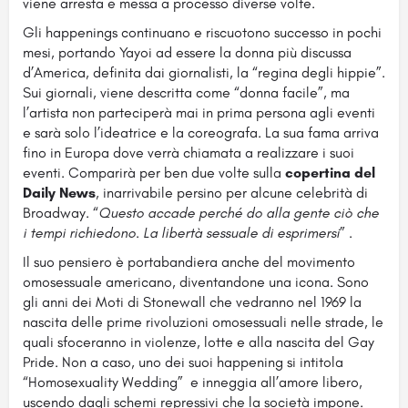
viene arresta e messa a processo diverse volte.
Gli happenings continuano e riscuotono successo in pochi
mesi, portando Yayoi ad essere la donna più discussa
d’America, definita dai giornalisti, la “regina degli hippie”.
Sui giornali, viene descritta come “donna facile”, ma
l’artista non parteciperà mai in prima persona agli eventi
e sarà solo l’ideatrice e la coreografa. La sua fama arriva
fino in Europa dove verrà chiamata a realizzare i suoi
eventi. Comparirà per ben due volte sulla
copertina del
Daily News
, inarrivabile persino per alcune celebrità di
Broadway. “
Questo accade perché do alla gente ciò che
i tempi richiedono. La libertà sessuale di esprimersi
” .
Il suo pensiero è portabandiera anche del movimento
omosessuale americano, diventandone una icona. Sono
gli anni dei Moti di Stonewall che vedranno nel 1969 la
nascita delle prime rivoluzioni omosessuali nelle strade, le
quali sfoceranno in violenze, lotte e alla nascita del Gay
Pride. Non a caso, uno dei suoi happening si intitola
“Homosexuality Wedding” e inneggia all’amore libero,
uscendo dagli schemi repressivi che la società impone.