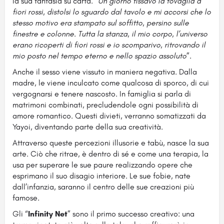
la sua fantasia su carta. “
Un giorno fissavo la tovaglia a
fiori rossi, distolsi lo sguardo dal tavolo e mi accorsi che lo
stesso motivo era stampato sul soffitto, persino sulle
finestre e colonne. Tutta la stanza, il mio corpo, l’universo
erano ricoperti di fiori rossi e io scomparivo, ritrovando il
mio posto nel tempo eterno e nello spazio assoluto
”.
Anche il sesso viene vissuto in maniera negativa. Dalla
madre, le viene inculcato come qualcosa di sporco, di cui
vergognarsi e tenere nascosto. In famiglia si parla di
matrimoni combinati, precludendole ogni possibilità di
amore romantico. Questi divieti, verranno somatizzati da
Yayoi, diventando parte della sua creatività.
Attraverso queste percezioni illusorie e tabù, nasce la sua
arte. Ciò che ritrae, è dentro di sé e come una terapia, la
usa per superare le sue paure realizzando opere che
esprimano il suo disagio interiore. Le sue fobie, nate
dall’infanzia, saranno il centro delle sue creazioni più
famose.
Gli “
Infinity Net
” sono il primo successo creativo: una