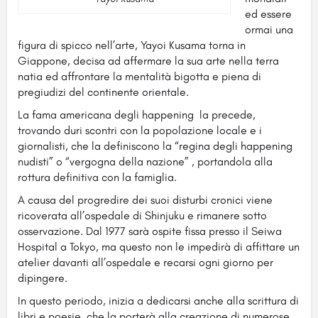
ed essere
ormai una
figura di spicco nell’arte, Yayoi Kusama torna in
Giappone, decisa ad affermare la sua arte nella terra
natia ed affrontare la mentalità bigotta e piena di
pregiudizi del continente orientale.
La fama americana degli happening la precede,
trovando duri scontri con la popolazione locale e i
giornalisti, che la definiscono la “regina degli happening
nudisti” o “vergogna della nazione” , portandola alla
rottura definitiva con la famiglia.
A causa del progredire dei suoi disturbi cronici viene
ricoverata all’ospedale di Shinjuku e rimanere sotto
osservazione. Dal 1977 sarà ospite fissa presso il Seiwa
Hospital a Tokyo, ma questo non le impedirà di affittare un
atelier davanti all’ospedale e recarsi ogni giorno per
dipingere.
In questo periodo, inizia a dedicarsi anche alla scrittura di
libri e poesie, che la porterà alla creazione di numerose