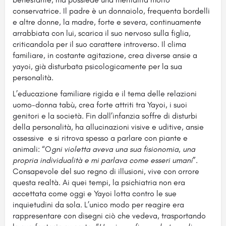
conservatrice. Il padre è un donnaiolo, frequenta bordelli
e altre donne, la madre, forte e severa, continuamente
arrabbiata con lui, scarica il suo nervoso sulla figlia,
criticandola per il suo carattere introverso. Il clima
familiare, in costante agitazione, crea diverse ansie a
yayoi, già disturbata psicologicamente per la sua
personalità.
L’educazione familiare rigida e il tema delle relazioni
uomo-donna tabù, crea forte attriti tra Yayoi, i suoi
genitori e la società. Fin dall’infanzia soffre di disturbi
della personalità, ha allucinazioni visive e uditive, ansie
ossessive e si ritrova spesso a parlare con piante e
animali: “O
gni violetta aveva una sua fisionomia, una
propria individualità e mi parlava come esseri umani
”.
Consapevole del suo regno di illusioni, vive con orrore
questa realtà. Ai quei tempi, la psichiatria non era
accettata come oggi e Yayoi lotta contro le sue
inquietudini da sola. L’unico modo per reagire era
rappresentare con disegni ciò che vedeva, trasportando