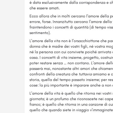
è data esclusivamente dalla corrispondenza e ch
che essere amati.
Ecco allora che in molti cercano l’amore della 
errore, forse. Innanzitutto cercano l’amore della
fraintendono i concetti di quantità (di tempo viss
sentimento).
L’amore della vita non è l’orsacchiottone che pan
donna che è madre dei vostri figli, né vostra mog
né la persona con cui convivete poiché arrivata a
casa. I concetti di vita insieme, progetto, costru
poter restare senza … non contano. L’amore dell
passerà mai, nonostante altri amori che chiamerem
confronti della creatura che
tuttavia
amiamo e che
storia, quella del tempo passato insieme; per re
cose: la più importante è imparare anche a non 
L’amore della vita è quello che ritorna nei vostri s
giornata; è un profumo che riconoscete nei cape
fianco; è quello che ritorna in una canzone di cui
quello che quando siete in viaggio v’immaginate