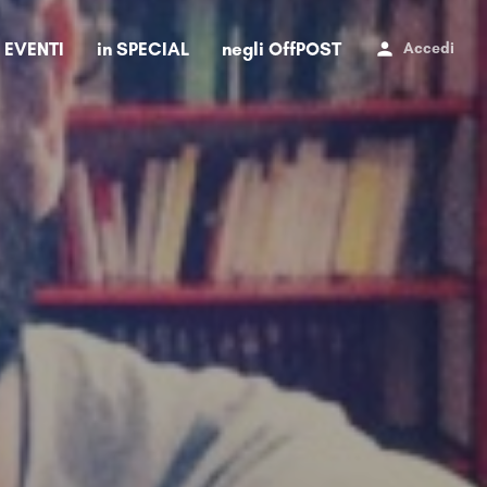
i EVENTI
in SPECIAL
negli OffPOST
Accedi