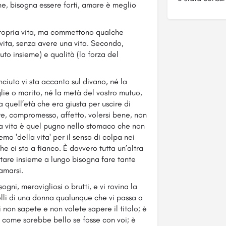
e, bisogna essere forti, amare è meglio
propria vita, ma commettono qualche
 vita, senza avere una vita. Secondo,
uto insieme) e qualità (la forza del
ciuto vi sta accanto sul divano, né la
lie o marito, né la metà del vostro mutuo,
 quell’età che era giusta per uscire di
ire, compromesso, affetto, volersi bene, non
a vita è quel pugno nello stomaco che non
o 'della vita' per il senso di colpa nei
 ci sta a fianco. È davvero tutta un’altra
stare insieme a lungo bisogna fare tante
amarsi.
ogni, meravigliosi o brutti, e vi rovina la
lli di una donna qualunque che vi passa a
 non sapete e non volete sapere il titolo; è
 come sarebbe bello se fosse con voi; è