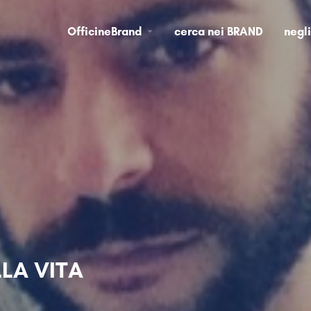
OfficineBrand
cerca nei BRAND
negl
LLA VITA