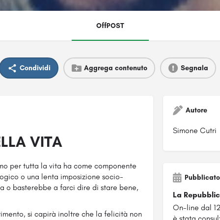
OffPOST
Condividi
Aggrega contenuto
Segnala
Autore
Simone Cutri
LLA VITA
amo per tutta la vita ha come componente
ogico o una lenta imposizione socio-
Pubblicato
ta o basterebbe a farci dire di stare bene,
La Repubblic
On-line dal 1
mento, si capirà inoltre che la felicità non
è stata consul