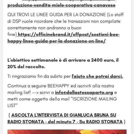
produzione-vendita-miele-cooperativa-canavese
QUI TROVI LE LINEE GUIDA PER LA DONAZIONE (Lo staff
di DSP vuole ricordare che le transazioni non compilate
correttamente non andranno a buon
fine)
https://officinebrand.it/offpost/sostieni-bee-
happy-linee-guida-per-la-donazione-on-line/
L'obiettivo settimanale è di arrivare a 2400 euro, il
20% del raccolto.
Ti ringraziamo fin da subito per
l'aiuto che potrai darci.
Continua a seguire BEEHAPPY ed iscriviti alla nostra
mailing list! --> scrivi a
info@dallastessaparte.org
e
metti come oggetto della mail "ISCRIZIONE MAILING
LIST"
(
ASCOLTA L'INTERVISTA DI GIANLUCA BRUNA SU
RADIO STONATA - dal minuto 7 - Su RADIO STONATA
)