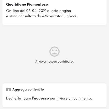
Quotidiano Piemontese
On-line dal 03-04-2019 questa pagina
è stata consultata da 469 visitatori univoci.
Ancora nessun contributo.
Aggrega contenuto
Devi effettuare l'
accesso
per inviare un commento.