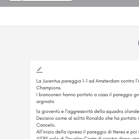
La Juventus pareggia 1-1 ad Amsterdam contro l’A
Champions.
I bianconeri hanno portato a casa il pareggio gra
arginato
la gioventù e l’aggressività della squadra olande
Decisivo come al solito Ronaldo che ha portato in
Cancelo.
All’inizio della ripresa il pareggio di Neres e poi 
All’85 palo di Douglas Costa di sinistro dopo una