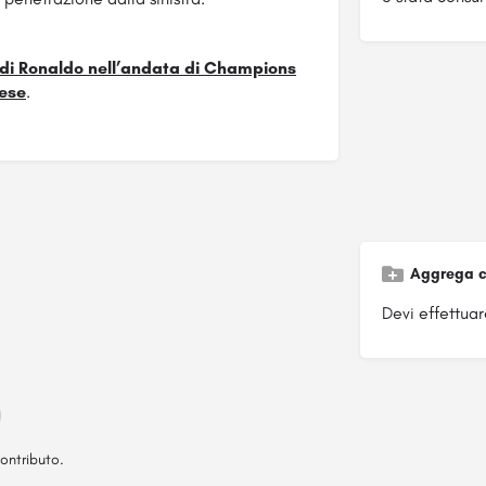
l di Ronaldo nell’andata di Champions
ese
.
Aggrega c
Devi effettuare
ontributo.