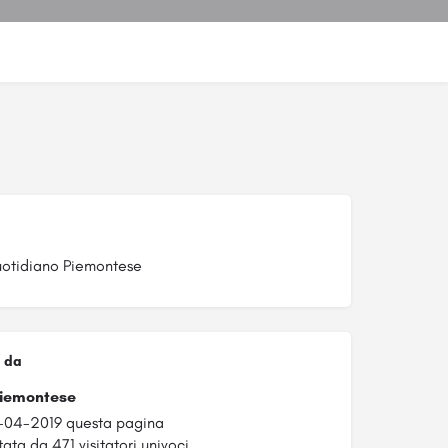
otidiano Piemontese
 da
Piemontese
1-04-2019 questa pagina
ata da 471 visitatori univoci.