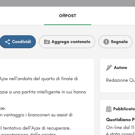
OffPOST
Condividi
Aggrega contenuto
Segnala
Autore
jax nell’andata del quarto di finale di
Redazione Qu
zie a una partita intelligente in cui hanno
se.
Pubblicato
 vantaggio i bianconeri su assist di
Quotidiano 
On-line dal 1
il tentativo dell’Ajax di recuperare.
è stata consult
 penetrazione dalla sinistra.