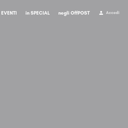
i EVENTI
in SPECIAL
negli OffPOST
Accedi