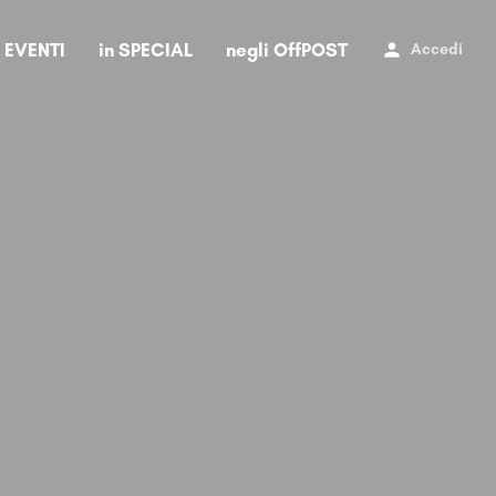
i EVENTI
in SPECIAL
negli OffPOST
Accedi