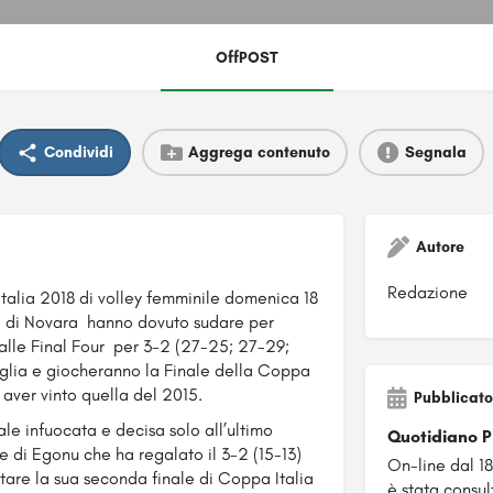
OffPOST
Condividi
Aggrega contenuto
Segnala
Autore
Redazione
talia 2018 di volley femminile domenica 18
ia di Novara hanno dovuto sudare per
alle Final Four per 3-2 (27-25; 27-29;
aglia e giocheranno la Finale della Coppa
 aver vinto quella del 2015.
Pubblicato
le infuocata e decisa solo all’ultimo
Quotidiano 
te di Egonu che ha regalato il 3-2 (15-13)
On-line dal 1
putare la sua seconda finale di Coppa Italia
è stata consul