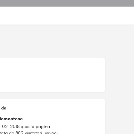
 da
Piemontese
8-02-2018 questa pagina
tata da 802 visitatori univoci.