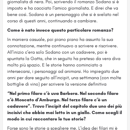
giornalista di nera. Poi, scrivendo il romanzo Sodano si è
imposto e ha cacciato l’amico giornalista. E direi che va
bene così. Sodano è un personaggio che si è svelato nel
corso di questi anni, continuando a cambiare.
Come è nato invece questo particolare romanzo?
In maniera casuale, poi piano piano ha assunto la sua
connotazione, mentre continuavo a scrivere e riscrivere.
All’inizio c’era solo Sodano con un cadavere, poi è
spuntata la Gatta, che in seguito ha preteso da vera diva
molto più spazio. E le storie hanno cominciato a
intersecarsi, i personaggi ad animarsi. Ho impiegato due
anni per dare seguito all’incipit, una settimana (con molte
bottiglie di vino) per scrivere la versione definitiva
“Nel primo filare c’è uva Barbera. Nel secondo filare
c’è Moscato d’Amburgo. Nel terzo filare c’è un
cadavere”. Trovo l’incipit del capitolo due uno dei più
incisivi che abbia mai letto in un giallo. Come scegli il
modo in cui raccontare le tue storie?
Forse sono le storie a scegliere me. L’idea dei filari mi è