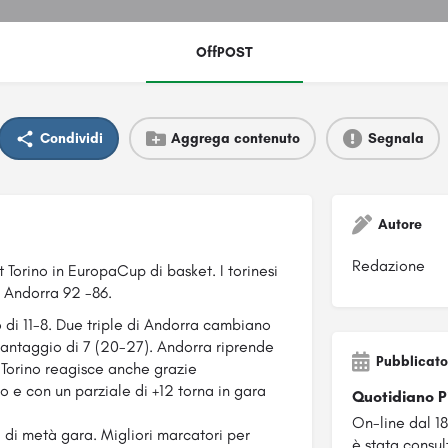
OffPOST
Condividi
Aggrega contenuto
Segnala
Autore
Redazione
t Torino in EuropaCup di basket. I torinesi
 Andorra 92 -86.
o di 11-8. Due triple di Andorra cambiano
n vantaggio di 7 (20-27). Andorra riprende
Pubblicato
. Torino reagisce anche grazie
o e con un parziale di +12 torna in gara
Quotidiano 
On-line dal 1
2 di metà gara. Migliori marcatori per
è stata consul