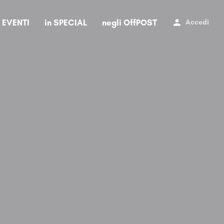
i EVENTI
in SPECIAL
negli OffPOST
Accedi