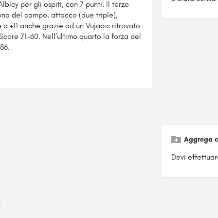
icy per gli ospiti, con 7 punti. Il terzo
ona del campo, attacco (due triple),
e a +11 anche grazie ad un Vujacic ritrovato
core 71-60. Nell’ultimo quarto la forza del
86.
Aggrega c
Devi effettuare