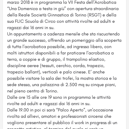
marzo 2018 è in programma la VII Festa dell’Acrobatica
“Una Domenica a testa in giù” con apertura straordinaria
della Reale Società Ginnastica di Torino (RSGT) e della
sua FLIC Scuola di Circo con attività rivolte ad adulti e
ragazzi dai 16 anni in su.
Un appuntamento a cadenza mensile che sta riscuotendo
un grande successo, offrendo un pomeriggio alla scoperta
di tutta l’acrobatica possibile, ad ingresso libero, con
molti istruttori disponibili a far praticare l’acrobatica a
terra, a coppie e di gruppo, il trampolino elastico,
discipline aeree (tessuti, cerchio, corda, trapezio,
trapezio ballant), verticali e palo cinese. E’ anche
possibile visitare la sala dei trofei, la mostra storica e la
sede stessa, una palazzina di 2.500 mq su cinque piani,
nel pieno centro di Torino.
Dalle ore 15 alle ore 19 sono in programma le attività
rivolte ad adulti e ragazzi dai 16 anni in su.
Dalle 19.00 in poi ci sarà “Palco Aperto”, un’occasione
rivolta ad allievi, amatori e professionisti circensi che
vogliono presentare al pubblico il work in progress di un
progetto artistico, al termine del quale ci sarà un