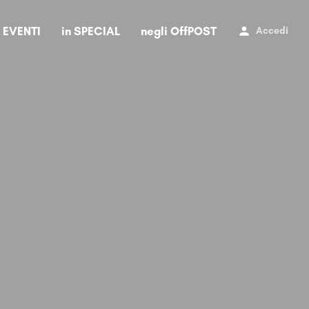
i EVENTI
in SPECIAL
negli OffPOST
Accedi