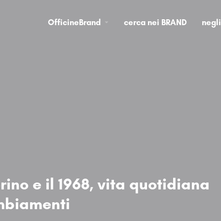
OfficineBrand
cerca nei BRAND
negl
orino e il 1968, vita quotidiana
mbiamenti