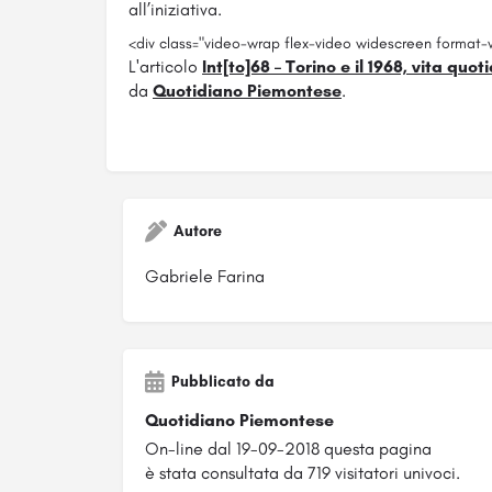
all’iniziativa.
<div class="video-wrap flex-video widescreen format-
L'articolo
Int[to]68 – Torino e il 1968, vita q
da
Quotidiano Piemontese
.
Autore
Gabriele Farina
Pubblicato da
Quotidiano Piemontese
On-line dal 19-09-2018 questa pagina
è stata consultata da 719 visitatori univoci.