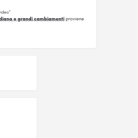
video"
uotidiana e grandi cambiamenti
proviene