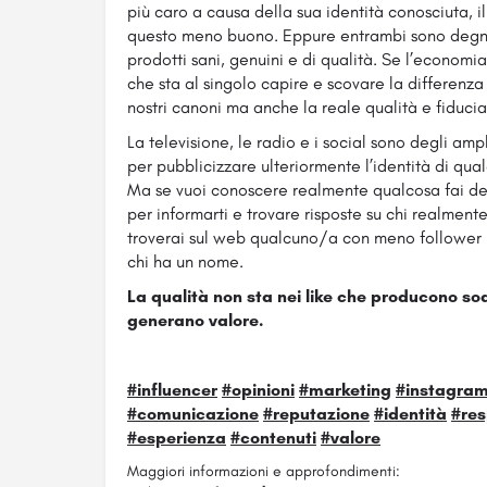
più caro a causa della sua identità conosciuta,
questo meno buono. Eppure entrambi sono degni
prodotti sani, genuini e di qualità. Se l’economi
che sta al singolo capire e scovare la differenza 
nostri canoni ma anche la reale qualità e fiducia
La televisione, le radio e i social sono degli ampl
per pubblicizzare ulteriormente l’identità di qua
Ma se vuoi conoscere realmente qualcosa fai del
per informarti e trovare risposte su chi realmen
troverai sul web qualcuno/a con meno follower 
chi ha un nome.
La qualità non sta nei like che producono so
generano valore.
#influencer
#opinioni
#marketing
#instagra
#comunicazione
#reputazione
#identità
#res
#esperienza
#contenuti
#valore
Maggiori informazioni e approfondimenti: