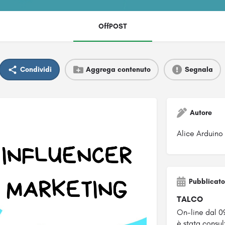
OffPOST
Condividi
Aggrega contenuto
Segnala
Autore
Alice Arduino
Pubblicato
TALCO
On-line dal 0
è stata consul