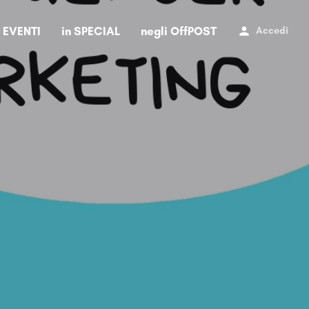
i EVENTI
in SPECIAL
negli OffPOST
Accedi