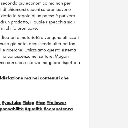
 il secondo più economico ma non per
 di chiamarsi cuochi se promuovono
a detta le regole di un paese è pur vero
di un prodotto, il quale rispecchia sia i
 in chi lo promuove.
ificatori di notorietà e vengono utilizzati
lcuno già noto, acquisendo ulteriori fan.
le ricerche. Utilizziamo questo sistema
te ha conoscenza nel settore. Magari
ma con una sostanza maggiore rispetto a
ddisfazione ma nei contenuti che
m
#youtube
#blog
#fan
#follower
,
ponsabilità
#qualità
#competenza