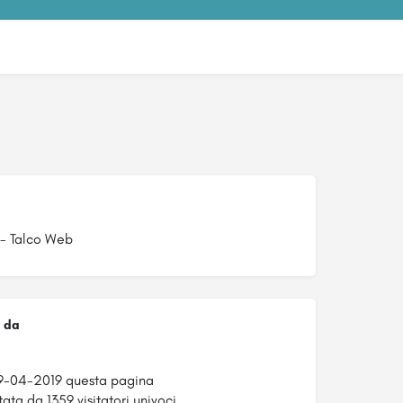
 - Talco Web
 da
9-04-2019 questa pagina
tata da 1359 visitatori univoci.