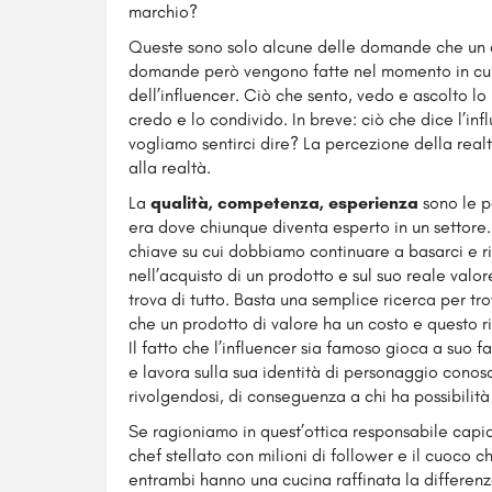
marchio?
Queste sono solo alcune delle domande che un c
domande però vengono fatte nel momento in cui s
dell’influencer. Ciò che sento, vedo e ascolto l
credo e lo condivido. In breve: ciò che dice l’in
vogliamo sentirci dire? La percezione della rea
alla realtà.
La
qualità, competenza, esperienza
sono le p
era dove chiunque diventa esperto in un settore
chiave su cui dobbiamo continuare a basarci e ri
nell’acquisto di un prodotto e sul suo reale valo
trova di tutto. Basta una semplice ricerca per tr
che un prodotto di valore ha un costo e questo rie
Il fatto che l’influencer sia famoso gioca a suo 
e lavora sulla sua identità di personaggio conos
rivolgendosi, di conseguenza a chi ha possibilit
Se ragioniamo in quest’ottica responsabile capi
chef stellato con milioni di follower e il cuoco c
entrambi hanno una cucina raffinata la differenz