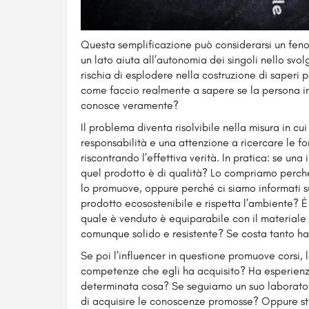
Questa semplificazione può considerarsi un fe
un lato aiuta all’autonomia dei singoli nello svolg
rischia di esplodere nella costruzione di saperi 
come faccio realmente a sapere se la persona in
conosce veramente?
Il problema diventa risolvibile nella misura in c
responsabilità e una attenzione a ricercare le f
riscontrando l’effettiva verità. In pratica: se u
quel prodotto è di qualità? Lo compriamo perché
lo promuove, oppure perché ci siamo informati s
prodotto ecosostenibile e rispetta l’ambiente? È f
quale è venduto è equiparabile con il materiale
comunque solido e resistente? Se costa tanto ha 
Se poi l’influencer in questione promuove corsi, l
competenze che egli ha acquisito? Ha esperienza
determinata cosa? Se seguiamo un suo laboratori
di acquisire le conoscenze promosse? Oppure sti