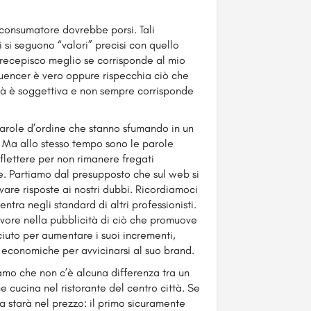
onsumatore dovrebbe porsi. Tali
i seguono “valori” precisi con quello
o recepisco meglio se corrisponde al mio
fluencer è vero oppure rispecchia ciò che
ltà è soggettiva e non sempre corrisponde
arole d’ordine che stanno sfumando in un
. Ma allo stesso tempo sono le parole
flettere per non rimanere fregati
re. Partiamo dal presupposto che sul web si
ovare risposte ai nostri dubbi. Ricordiamoci
ntra negli standard di altri professionisti.
favore nella pubblicità di ciò che promuove
ciuto per aumentare i suoi incrementi,
à economiche per avvicinarsi al suo brand.
amo che non c’è alcuna differenza tra un
he cucina nel ristorante del centro città. Se
a starà nel prezzo: il primo sicuramente