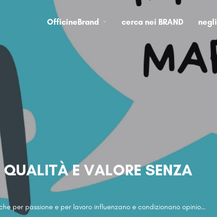
OfficineBrand
cerca nei BRAND
negl
: QUALITÀ E VALORE SENZA
Gli influencer sono i blogger che per passione e per lavoro influenzano e condizionano opinioni, sentimenti e scelte delle persone attraverso la scrittura, condivisione di post, foto o articoli su piattaforme come instangram, Youtube e blog. Sono div