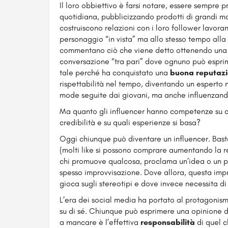
Il loro obbiettivo è farsi notare, essere sempre p
quotidiana, pubblicizzando prodotti di grandi ma
costruiscono relazioni con i loro follower lavoran
personaggio “in vista” ma allo stesso tempo alla por
commentano ciò che viene detto ottenendo una r
conversazione “tra pari” dove ognuno può esprim
tale perché ha conquistato una
buona reputaz
rispettabilità nel tempo, diventando un esperto 
mode seguite dai giovani, ma anche influenzando
Ma quanto gli influencer hanno competenze su c
credibilità e su quali esperienze si basa?
Oggi chiunque può diventare un influencer. Basta
(molti like si possono comprare aumentando la re
chi promuove qualcosa, proclama un’idea o un 
spesso improvvisazione. Dove allora, questa impr
gioca sugli stereotipi e dove invece necessita 
L’era dei social media ha portato al protagonis
su di sé. Chiunque può esprimere una opinione 
a mancare è l’effettiva
responsabilità
di quel c