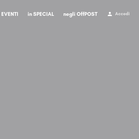
i EVENTI
in SPECIAL
negli OffPOST
Accedi