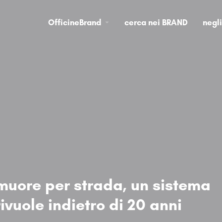
OfficineBrand
cerca nei BRAND
negl
i muore per strada, un sistema
rivuole indietro di 20 anni