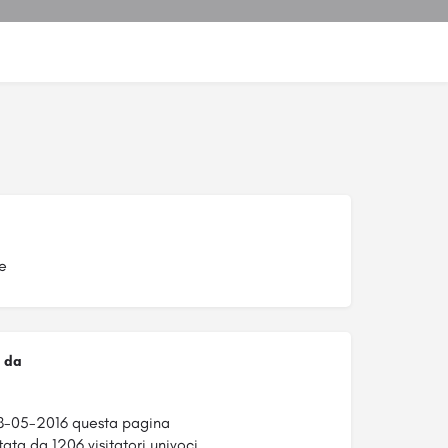
e
 da
a
8-05-2016 questa pagina
tata da 1206 visitatori univoci.