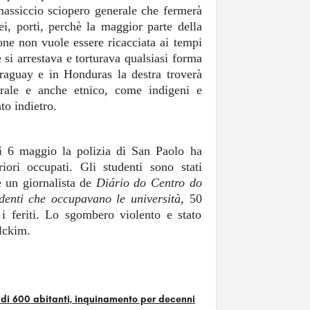
massiccio sciopero generale che fermerà
rei, porti, perchè la maggior parte della
ione non vuole essere ricacciata ai tempi
e si arrestava e torturava qualsiasi forma
raguay e in Honduras la destra troverà
urale e anche etnico, come indigeni e
to indietro.
dì 6 maggio la polizia di San Paolo ha
iori occupati. Gli studenti sono stati
 e un giornalista de
Diário do Centro do
denti che occupavano le università,
5
0
 i feriti. Lo sgombero violento e stato
lckim.
 di 600 abitanti, inquinamento per decenni