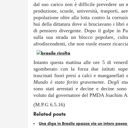
dal suo carico non è difficile prevedere un 
produzione, scuole, università, trasporti, ae
popolazione oltre alla lotta contro la corruz
bui della dittatura dove si bruciavano i libri 
di pensiero divergente. Dopo il golpe in Pa
sulla sua strada un blocco popolare, cult
afrodiscendenti, che non vuole essere ricaccia
Intanto questa mattina alle ore 5 di vener
sgomberato con la forza due istituti super
trascinati fuori presi a calci e manganellati
Mundo
è stato ferito gravemente
.
Degli stu
sono stati arrestati e decine e decine sono
voluto dal governatore del PMDA Joachim A
(M.P.G 6.5.16)
Related posts
Una diga in Brasile spazza via un intero paese