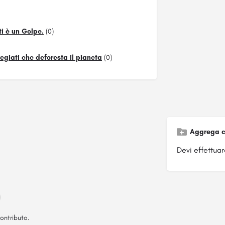
 è un Golpe.
(0)
pregiati che deforesta il pianeta
(0)
Aggrega c
Devi effettuare
ontributo.