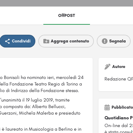
OffPOST
Condividi
Aggrega contenuto
Segnala
Autore
erto Bonisoli ha nominato ieri, mercoledì 24
Redazione Q
ella Fondazione Teatro Regio di Torino a
io di Indirizzo della Fondazione stessa
.
unanimità il 19 luglio 2019, tramite
zo composto da: Alberto Bellucci,
Pubblicato
uerzoni, Michela Malerba e presieduto
Quotidiano 
On-line dal 2
è laureato in Musicologia a Berlino e in
è stata consul