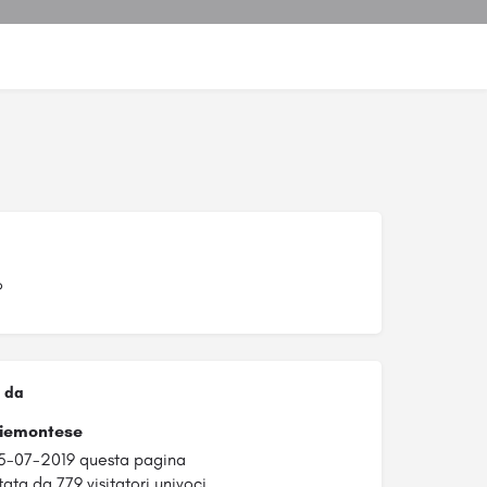
P
 da
Piemontese
5-07-2019 questa pagina
tata da 779 visitatori univoci.