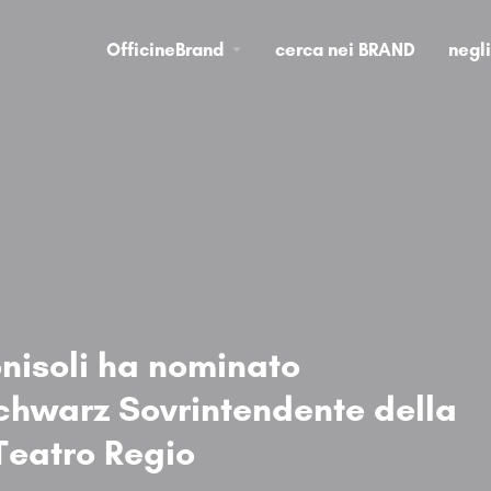
OfficineBrand
cerca nei BRAND
negl
onisoli ha nominato
chwarz Sovrintendente della
Teatro Regio