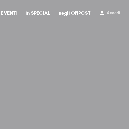
i EVENTI
in SPECIAL
negli OffPOST
Accedi