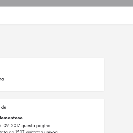
na
 da
Piemontese
5-09-2017 questa pagina
tata da 1507 visitatori univoci.