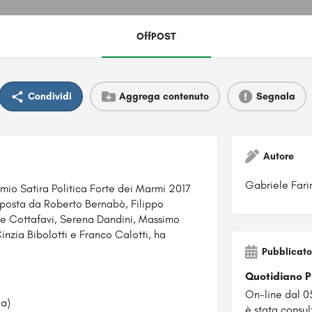
OffPOST
Condividi
Aggrega contenuto
Segnala
Autore
Gabriele Fari
emio Satira Politica Forte dei Marmi 2017
mposta da Roberto Bernabò, Filippo
pe Cottafavi,
Serena Dandini, Massimo
inzia Bibolotti e Franco Calotti, ha
Pubblicato
Quotidiano 
On-line dal 0
ia)
è stata consul