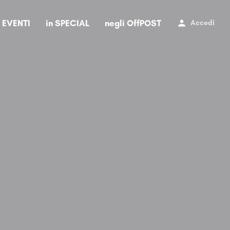
i EVENTI
in SPECIAL
negli OffPOST
Accedi