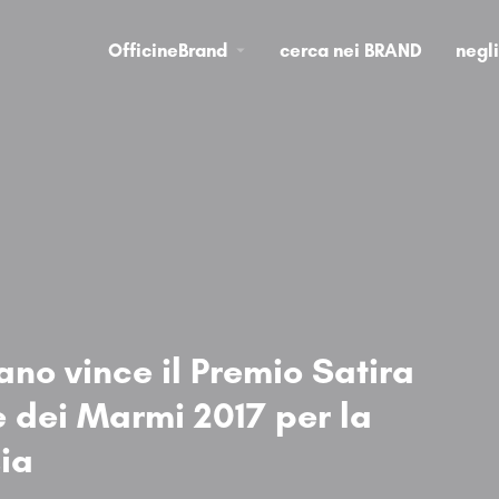
OfficineBrand
cerca nei BRAND
negl
no vince il Premio Satira
te dei Marmi 2017 per la
ia