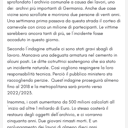
sprofondato l´archivio comunale a causa dei lavori, uno
dei archivi più importanti di Germania. Anche due case
vicine sono scrollate e morirono due persone di venti anni.
Una settimana prima passava da questa strada il corteo di
carnevale con circa un milione di partecipanti. Le vittime
sarebbero ancora tanti di più, se l´incidente fosse
accaduto in questo giorno.
Secondo l´indagine attuale ci sono stati gravi sbagli di
lavoro. Mancava una adeguata armatura nel cemento in
alcuni posti. Le ditte cotruttrici sostengono che sia stato
un incidente naturale. Così vogliono respingere la loro
responsabilità tecnica. Perciò il pubblico ministero sta
raccogliendo perizie. Quest´indagine proseguirà almeno
fino al 2018 e la metropolitana sarà pronto verso
2022/2023.
Insomma, i costi aumentano da 500 milioni calcolati all
´inizio ad oltre 1 miliardo di Euro. Lo stesso costerà il
restauro degli oggetti dell´archivio, e ci vorranno
cinquanta anni. Due giovani rimasti morti. E un
prolungamento dei lavori di almeno dieci anni.