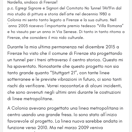
Nardella, sindaco di Firenze!
p.c. Egregi Signore e Signori del Comitato No Tunnel TAV!Fin dal
mio studio di pittura e storia dell´arte nel decennio 1980 a
Colonia mi sento tanto legato a Firenze e la sua cultura. Nell
´anno 2003 ricevevo l´importante premio tedesco “Villa Romana”
e ho vissuto per un anno in Via Senese. Di tanto in tanto ritorno a
Firenze, che considero il mio nido culturale.
Durante la mia ultima permanenza nel dicembre 2015 a
Firenze ho visto che il comune di Firenze sta progettando
un tunnel per i treni attraverso il centro storico. Questo mi
ha spaventato. Nonostante che questo progetto non sia
tanto grande quanto “Stuttgart 21”, con tante linee
sotterranee e le previste vibrazioni in futuro, ci sono tanti
rischi da verificare. Vorrei raccontarLe di alcuni incidenti,
che sono avvenuti negli ultimi anni durante le costruzioni
di linee metropolitane.
A Colonia avevano progettato una linea metropolitana in
centro usando una grande fresa. Io sono stato all´inizio
favorevole al progetto. La linea nuova sarebbe andata in
funzione verso 2010. Ma nel marzo 2009 veniva