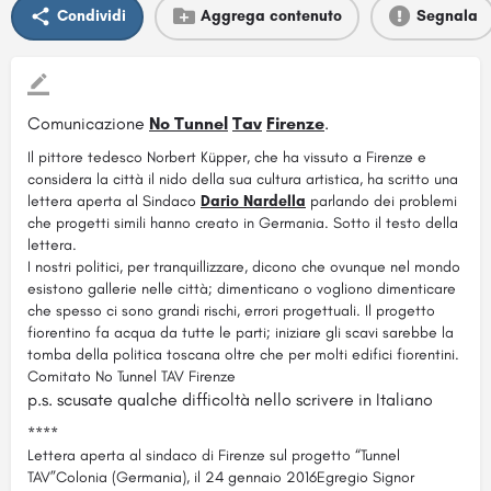
Condividi
Aggrega contenuto
Segnala
Comunicazione
No Tunnel
Tav
Firenze
.
Il pittore tedesco Norbert Küpper, che ha vissuto a Firenze e
considera la città il nido della sua cultura artistica, ha scritto una
lettera aperta al Sindaco
Dario Nardella
parlando dei problemi
che progetti simili hanno creato in Germania. Sotto il testo della
lettera.
I nostri politici, per tranquillizzare, dicono che ovunque nel mondo
esistono gallerie nelle città; dimenticano o vogliono dimenticare
che spesso ci sono grandi rischi, errori progettuali. Il progetto
fiorentino fa acqua da tutte le parti; iniziare gli scavi sarebbe la
tomba della politica toscana oltre che per molti edifici fiorentini.
Comitato No Tunnel TAV Firenze
p.s. scusate qualche difficoltà nello scrivere in Italiano
****
Lettera aperta al sindaco di Firenze sul progetto “Tunnel
TAV”Colonia (Germania), il 24 gennaio 2016Egregio Signor