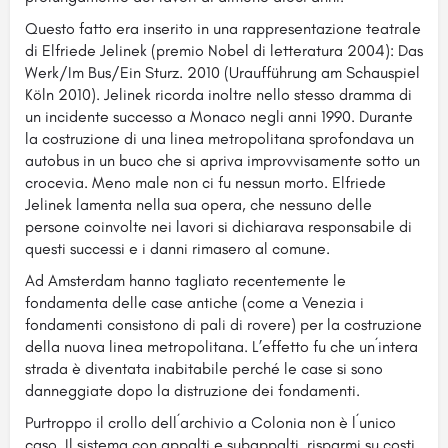
Questo fatto era inserito in una rappresentazione teatrale
di Elfriede Jelinek (premio Nobel di letteratura 2004): Das
Werk/Im Bus/Ein Sturz. 2010 (Uraufführung am Schauspiel
Köln 2010). Jelinek ricorda inoltre nello stesso dramma di
un incidente successo a Monaco negli anni 1990. Durante
la costruzione di una linea metropolitana sprofondava un
autobus in un buco che si apriva improvvisamente sotto un
crocevia. Meno male non ci fu nessun morto. Elfriede
Jelinek lamenta nella sua opera, che nessuno delle
persone coinvolte nei lavori si dichiarava responsabile di
questi successi e i danni rimasero al comune.
Ad Amsterdam hanno tagliato recentemente le
fondamenta delle case antiche (come a Venezia i
fondamenti consistono di pali di rovere) per la costruzione
della nuova linea metropolitana. L’effetto fu che un´intera
strada è diventata inabitabile perché le case si sono
danneggiate dopo la distruzione dei fondamenti.
Purtroppo il crollo dell´archivio a Colonia non è l´unico
caso. Il sistema con appalti e subappalti, risparmi su costi